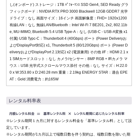
し(オンボード) ストレージ：1TB ﾊﾟﾌｫｰﾏﾝｽ SSD Gen4, SED Ready グラ
フィックボード：NVIDIA RTX PRO 3000 Blackwell 12GB GDDR7 光学
ドライブ：なし 画面サイズ：16インチ 画面解像度：FHD+ 1920x1200
有線LAN：なし 無線LAN/Bluetooth：Intel Wi-Fi 7 BE201, 2x2, 802.11b
e, MU-MIMO, Bluetooth 5.4 USB Type-A：なし (USB-C - USB-A変換 x1
付属) USB Typc-C：Thunderbolt 4 (40Gbps) ポート (Power Deliveryお
よびDisplayPort対応) x1, Thunderbolt 5 (80/120Gbps) ポート (Power D
eliveryおよびDisplayPort 2.1対応) x2 (電源兼用) その他 I/F：HDMI 2.1 x
1 SIMカードスロット：なし カメラ/センサー：8MP RGB + IRカメラ マ
ウス：USB 光学式スクロールマウス添付 その他：なし サイズ：H:22.0
0 x W:353.80 x D:240.28 mm 重量：2.19kg ENERGY STAR：適合 EPE
AT：Gold 消費電力：約165W
レンタル料率表
※レンタル期間１カ月に対するレンタル料金を「基準レンタル料」として設
定しています。
※レンタル期間が1カ月以上で端数日数を伴う契約は、端数日数を除いた期