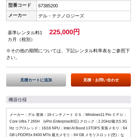
型番コード
67385200
メーカー
デル・テクノロジーズ
225,000円
基準レンタル料1
カ月（税別）
※その他の期間については、下記レンタル料率表をご参照下
さい。
見積カートに追加
見積・お問い合わせ
機器仕様
メーカー：デル 筐体：16インチノート ＯＳ：Windows11 Pro ＣＰＵ：
Core Ultra 7 265H (vPro Enterprise対応) クロック：2.2GHz/最大5.3G
Hz コア/スレッド：16/16 NPU：Intel AI Boost 13TOPS 実装メモリ：64
GB LPDDR5x 8400 MT/s 最大メモリ：64 GB メモリスロット(空)：な