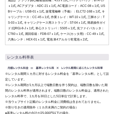
成品】 クラウド調心融着接続機：45Sｘ1式, バッテリパック：BTR-17
ｘ1式, ACアダプタ：ADC-21ｘ1式, AC電源コード：ACC-08ｘ1式, US
Bケーブル：USB-01ｘ1式, 放電電極棒（予備）：ELCT2-16Bｘ1式, キ
ャリングケース：CC-45ｘ1式, 作業トレイ：WT-10ｘ1式, 三脚ネジ：T
S-03ｘ1式, キャリングケース用ストラップ：ST-04ｘ1式, 簡易操作ガイ
ド:(QRG)-8-Jｘ1式, 単心ストリッパ：SS05ｘ1式, 光ファイバカッタ：
CT60ｘ1式, 屑回収箱：FDB-07ｘ1式, ケース(カッタ用)：CC-49ｘ1式,
六角レンチ：HEX-01ｘ1式, 電池:単4アルカリ乾電池ｘ2式,
レンタル料率表
※レンタル期間１カ月に対するレンタル料金を「基準レンタル料」として設
定しています。
※レンタル期間が1カ月以上で端数日数を伴う契約は、端数日数を除いた期
間のレンタル料率が適用されます。端数日数のレンタル料金は、適用された
レンタル料率で、1カ月を30日とした5日単位で計算します。
※当ウェブサイト記載のレンタル料金に消費税は含まれておりません。
※割り引きの適用除外（１カ月未満のご契約の場合）
●基準レンタル料の合計が25,000円以下の場合。