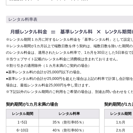
レンタル料率表
※レンタル期間１カ月に対するレンタル料金を「基準レンタル料」として設定
※レンタル期間が1カ月以上で端数日数を伴う契約は、端数日数を除いた期間
のレンタル料金は、適用されたレンタル料率で、1カ月を30日とした5日単位で
※当ウェブサイト記載のレンタル料金に消費税は含まれておりません。
※割り引きの適用除外（１カ月未満のご契約の場合）
●基準レンタル料の合計が25,000円以下の場合。
●基準レンタル料の合計が25,000円を超えた場合は上記の料率で計算し合計額を
場合は、最低レンタル料金25,000円を申し受けます。
※下記以外のレンタル期間のご利用をご希望の場合は、別途お問い合わせをく
契約期間が1カ月未満の場合
契約期間が1カ
レンタル期間
レンタル料率
レンタル期間
1~5日
35％（割引率65％）
1カ月
6~10日
40％（割引率60％）
2カ月