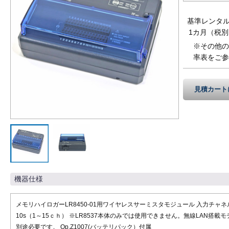
基準レンタ
1カ月（税別
※その他の
率表をご参
見積カート
機器仕様
メモリハイロガーLR8450-01用ワイヤレスサーミスタモジュール 入力チャネル
10s（1～15ｃｈ） ※LR8537本体のみでは使用できません。無線LAN搭載モ
別途必要です。 Op.Z1007(バッテリパック）付属