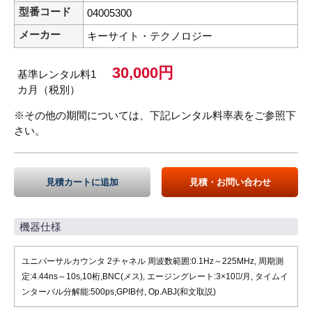
型番コード
04005300
メーカー
キーサイト・テクノロジー
30,000円
基準レンタル料1
カ月（税別）
※その他の期間については、下記レンタル料率表をご参照下
さい。
見積カートに追加
見積・お問い合わせ
機器仕様
ユニバーサルカウンタ 2チャネル 周波数範囲:0.1Hz～225MHz, 周期測
定:4.44ns～10s,10桁,BNC(メス), エージングレート:3×10/月, タイムイ
ンターバル分解能:500ps,GPIB付, Op.ABJ(和文取説)