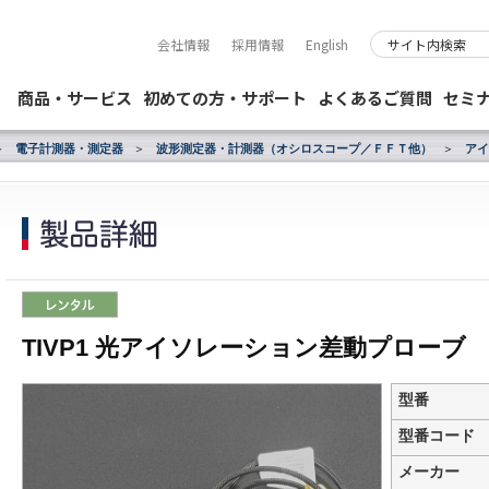
会社情報
採用情報
English
商品・サービス
初めての方・サポート
よくあるご質問
セミ
電子計測器・測定器
波形測定器・計測器（オシロスコープ／ＦＦＴ他）
アイ
TIVP1 光アイソレーション差動プローブ
型番
型番コード
メーカー