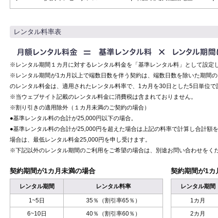
レンタル料率表
※レンタル期間１カ月に対するレンタル料金を「基準レンタル料」として設定
※レンタル期間が1カ月以上で端数日数を伴う契約は、端数日数を除いた期間
のレンタル料金は、適用されたレンタル料率で、1カ月を30日とした5日単位で
※当ウェブサイト記載のレンタル料金に消費税は含まれておりません。
※割り引きの適用除外（１カ月未満のご契約の場合）
●基準レンタル料の合計が25,000円以下の場合。
●基準レンタル料の合計が25,000円を超えた場合は上記の料率で計算し合計額を
場合は、最低レンタル料金25,000円を申し受けます。
※下記以外のレンタル期間のご利用をご希望の場合は、別途お問い合わせをく
契約期間が1カ月未満の場合
契約期間が1カ
レンタル期間
レンタル料率
レンタル期間
1~5日
35％（割引率65％）
1カ月
6~10日
40％（割引率60％）
2カ月