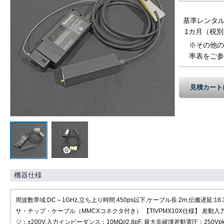
基準レンタ
1カ月（税別
※その他の
率表をご参
見積カート
機器仕様
周波数帯域:DC～1GHz,立ち上り時間:450ps以下,ケーブル長:2m,伝搬遅延:18.3
サ・チップ・ケーブル（MMCXコネクタ付き） 【TIVPMX10X仕様】 差動入
ジ：±200V,入力インピーダンス：10MΩ//2.8pF, 最大非破壊差動電圧：250Vpk