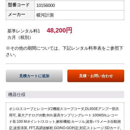
型番コード
10156000
メーカー
横河計測
48,200円
基準レンタル料1
カ月（税別）
※その他の期間については、下記レンタル料率表をご参照下
さい。
見積カートに追加
見積・お問い合わせ
機器仕様
オシロスコープとレコーダ2機能スコープコーダ,DL850Eアンプ一部共
用可, 最大アナログch数:8ch,最高サンプリングレート:100MS/s,レコー
ド長:100 Mポイント/スロット,解析機能:カーソル,波形パラメータ自動測
定,波形演算, FFT,高調波解析,GO/NO-GO判定,対応ストレージ:SDカード,