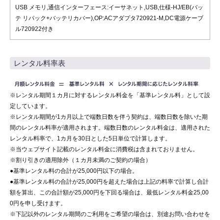
USB メモリ,通信インターフェース:イーサネット,USB,仕様-HJ/EB(バッ
テ リパック+バッテリカバー),OP:ACアダプタ720921-M,DC電源ケーブ
ル720922付き
レンタル料率表
※レンタル期間１カ月に対するレンタル料金を「基準レンタル料」として設
定しています。
※レンタル期間が1カ月以上で端数日数を伴う契約は、端数日数を除いた期
間のレンタル料率が適用されます。端数日数のレンタル料金は、適用された
レンタル料率で、1カ月を30日とした5日単位で計算します。
※当ウェブサイト記載のレンタル料金に消費税は含まれておりません。
※割り引きの適用除外（１カ月未満のご契約の場合）
●基準レンタル料の合計が25,000円以下の場合。
●基準レンタル料の合計が25,000円を超えた場合は上記の料率で計算し合計
額を算出、この合計額が25,000円を下回る場合は、最低レンタル料金25,00
0円を申し受けます。
※下記以外のレンタル期間のご利用をご希望の場合は、別途お問い合わせを