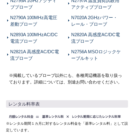
N2795A 1GHzアクティ
N2797A 温度負荷試験用
ブプローブ
アクティブプローブ
N2790A 100MHz高電圧
N7020A 2GHzパワー・
差動プローブ
レール・プローブ
N2893A 100MHzAC/DC
N2820A 高感度AC/DC電
電流プローブ
流プローブ
N2821A 高感度AC/DC電
N2756A MSOロジックケ
流プローブ
ーブルキット
※掲載しているプローブ以外にも、各種周辺機器を取り扱っ
ております。詳細については、別途お問い合わせください。
レンタル料率表
※レンタル期間１カ月に対するレンタル料金を「基準レンタル料」として設
定しています。