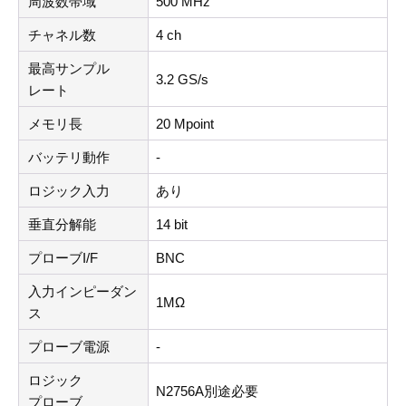
周波数帯域
500 MHz
チャネル数
4 ch
最高サンプル
3.2 GS/s
レート
メモリ長
20 Mpoint
バッテリ動作
-
ロジック入力
あり
垂直分解能
14 bit
プローブI/F
BNC
入力インピーダン
1MΩ
ス
プローブ電源
-
ロジック
N2756A別途必要
プローブ