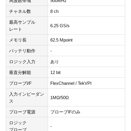
周波数帯域
500MHz
チャネル数
8 ch
最高サンプル
6.25 GS/s
レート
メモリ長
62.5 Mpoint
バッテリ動作
-
ロジック入力
あり
垂直分解能
12 bit
プローブI/F
FlexChannel / TekVPI
入力インピーダン
1MΩ/50Ω
ス
プローブ電源
プローブIFのみ
ロジック
-
プローブ