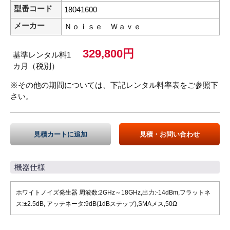
型番コード
18041600
メーカー
Ｎｏｉｓｅ Ｗａｖｅ
329,800円
基準レンタル料1
カ月（税別）
※その他の期間については、下記レンタル料率表をご参照下
さい。
見積カートに追加
見積・お問い合わせ
機器仕様
ホワイトノイズ発生器 周波数:2GHz～18GHz,出力:-14dBm,フラットネ
ス:±2.5dB, アッテネータ:9dB(1dBステップ),SMAメス,50Ω