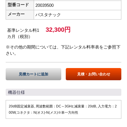
型番コード
20039500
メーカー
パスタナック
32,300円
基準レンタル料1
カ月（税別）
※その他の期間については、下記レンタル料率表をご参照下
さい。
見積カートに追加
見積・お問い合わせ
機器仕様
20dB固定減衰器, 周波数範囲：DC～3GHz,減衰量：20dB, 入力電力：2
00W,コネクタ：N(オス)-N(メス)※単一方向性