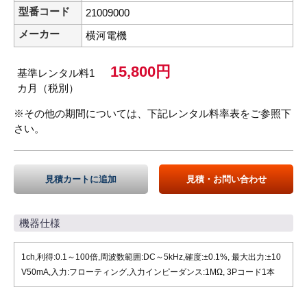
型番コード
21009000
メーカー
横河電機
15,800円
基準レンタル料1
カ月（税別）
※その他の期間については、下記レンタル料率表をご参照下
さい。
見積カートに追加
見積・お問い合わせ
機器仕様
1ch,利得:0.1～100倍,周波数範囲:DC～5kHz,確度:±0.1%, 最大出力:±10
V50mA,入力:フローティング,入力インピーダンス:1MΩ, 3Pコード1本