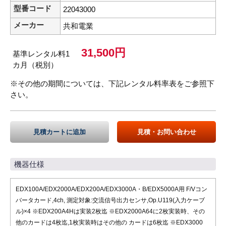
型番コード
22043000
メーカー
共和電業
31,500円
基準レンタル料1
カ月（税別）
※その他の期間については、下記レンタル料率表をご参照下
さい。
見積カートに追加
見積・お問い合わせ
機器仕様
EDX100A/EDX2000A/EDX200A/EDX3000A・B/EDX5000A用 F/Vコン
バータカード,4ch, 測定対象:交流信号出力センサ,Op.U119(入力ケーブ
ル)×4 ※EDX200A4Hは実装2枚迄 ※EDX2000A64に2枚実装時、その
他のカードは4枚迄,1枚実装時はその他の カードは6枚迄 ※EDX3000