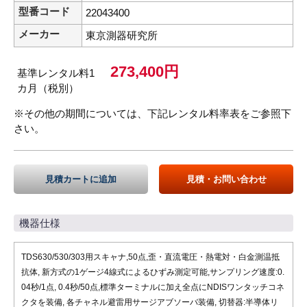
型番コード
22043400
メーカー
東京測器研究所
273,400円
基準レンタル料1
カ月（税別）
※その他の期間については、下記レンタル料率表をご参照下
さい。
見積カートに追加
見積・お問い合わせ
機器仕様
TDS630/530/303用スキャナ,50点,歪・直流電圧・熱電対・白金測温抵
抗体, 新方式の1ゲージ4線式によるひずみ測定可能,サンプリング速度:0.
04秒/1点, 0.4秒/50点,標準ターミナルに加え全点にNDISワンタッチコネ
クタを装備, 各チャネル避雷用サージアブソーバ装備, 切替器:半導体リ