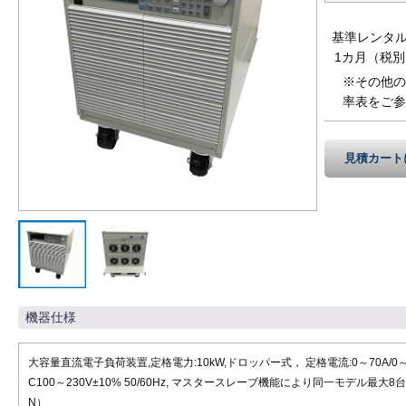
基準レンタ
1カ月（税別
※その他の
率表をご参
見積カート
機器仕様
大容量直流電子負荷装置,定格電力:10kW,ドロッパー式， 定格電流:0～70A/0～70
C100～230V±10% 50/60Hz, マスタースレーブ機能により同一モデル最大8台ま
N）