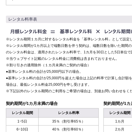
レンタル料率表
※レンタル期間１カ月に対するレンタル料金を「基準レンタル料」として設定
※レンタル期間が1カ月以上で端数日数を伴う契約は、端数日数を除いた期間
のレンタル料金は、適用されたレンタル料率で、1カ月を30日とした5日単位で
※当ウェブサイト記載のレンタル料金に消費税は含まれておりません。
※割り引きの適用除外（１カ月未満のご契約の場合）
●基準レンタル料の合計が25,000円以下の場合。
●基準レンタル料の合計が25,000円を超えた場合は上記の料率で計算し合計額を
場合は、最低レンタル料金25,000円を申し受けます。
※下記以外のレンタル期間のご利用をご希望の場合は、別途お問い合わせをく
契約期間が1カ月未満の場合
契約期間が1カ
レンタル期間
レンタル料率
レンタル期間
1~5日
35％（割引率65％）
1カ月
6~10日
40％（割引率60％）
2カ月