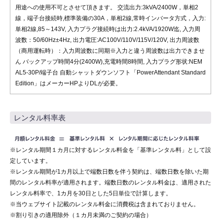
用途への使用不可とさせて頂きます。 交流出力:3kVA/2400W，単相2
線，端子台接続時,標準装備の30A，単相2線,常時インバータ方式，入力:
単相2線,85～143V, 入力プラグ接続時は出力:2.4kVA/1920W迄, 入力周
波数：50/60Hz±4Hz, 出力電圧:AC100V/110V/115V/120V, 出力周波数
（商用運転時）：入力周波数に同期※入力と違う周波数は出力できませ
ん バックアップ時間4分(2400W),充電時間8時間, 入力プラグ形状:NEM
AL5-30P/端子台 自動シャットダウンソフト「PowerAttendant Standard
Edition」はメーカーHPよりDLが必要。
レンタル料率表
※レンタル期間１カ月に対するレンタル料金を「基準レンタル料」として設
定しています。
※レンタル期間が1カ月以上で端数日数を伴う契約は、端数日数を除いた期
間のレンタル料率が適用されます。端数日数のレンタル料金は、適用された
レンタル料率で、1カ月を30日とした5日単位で計算します。
※当ウェブサイト記載のレンタル料金に消費税は含まれておりません。
※割り引きの適用除外（１カ月未満のご契約の場合）