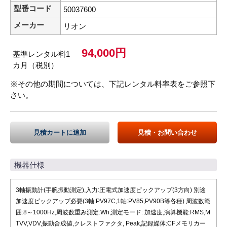
型番コード
50037600
メーカー
リオン
94,000円
基準レンタル料1
カ月（税別）
※その他の期間については、下記レンタル料率表をご参照下
さい。
見積カートに追加
見積・お問い合わせ
機器仕様
3軸振動計(手腕振動測定),入力:圧電式加速度ピックアップ(3方向) 別途
加速度ピックアップ必要(3軸:PV97C,1軸:PV85,PV90B等各種) 周波数範
囲:8～1000Hz,周波数重み測定:Wh,測定モード: 加速度,演算機能:RMS,M
TVV,VDV,振動合成値,クレストファクタ, Peak,記録媒体:CFメモリカー