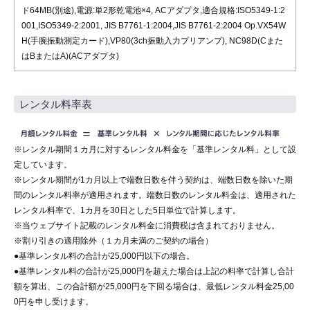
ド64MB(別途),電源:単2形乾電池×4, ACアダプタ,適合規格:ISO5349-1:2
001,ISO5349-2:2001, JIS B7761-1:2004,JIS B7761-2:2004 Op.VX54W
H(手腕振動測定カード),VP80(3ch振動入力プリアンプ), NC98D(Cまた
はBまたはA)(ACアダプタ)
レンタル料率表
※レンタル期間１カ月に対するレンタル料金を「基準レンタル料」として設
定しています。
※レンタル期間が1カ月以上で端数日数を伴う契約は、端数日数を除いた期
間のレンタル料率が適用されます。端数日数のレンタル料金は、適用された
レンタル料率で、1カ月を30日とした5日単位で計算します。
※当ウェブサイト記載のレンタル料金に消費税は含まれておりません。
※割り引きの適用除外（１カ月未満のご契約の場合）
●基準レンタル料の合計が25,000円以下の場合。
●基準レンタル料の合計が25,000円を超えた場合は上記の料率で計算し合計
額を算出、この合計額が25,000円を下回る場合は、最低レンタル料金25,00
0円を申し受けます。