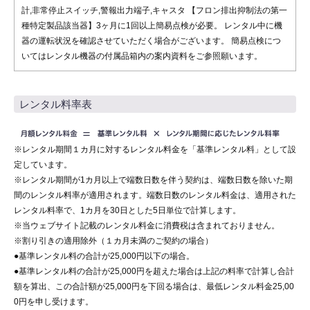
計,非常停止スイッチ,警報出力端子,キャスタ 【フロン排出抑制法の第一
種特定製品該当器】3ヶ月に1回以上簡易点検が必要。 レンタル中に機
器の運転状況を確認させていただく場合がございます。 簡易点検につ
いてはレンタル機器の付属品箱内の案内資料をご参照願います。
レンタル料率表
※レンタル期間１カ月に対するレンタル料金を「基準レンタル料」として設
定しています。
※レンタル期間が1カ月以上で端数日数を伴う契約は、端数日数を除いた期
間のレンタル料率が適用されます。端数日数のレンタル料金は、適用された
レンタル料率で、1カ月を30日とした5日単位で計算します。
※当ウェブサイト記載のレンタル料金に消費税は含まれておりません。
※割り引きの適用除外（１カ月未満のご契約の場合）
●基準レンタル料の合計が25,000円以下の場合。
●基準レンタル料の合計が25,000円を超えた場合は上記の料率で計算し合計
額を算出、この合計額が25,000円を下回る場合は、最低レンタル料金25,00
0円を申し受けます。