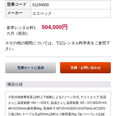
型番コード
51194500
メーカー
エスペック
504,000円
基準レンタル料1
カ月（税別）
※その他の期間については、下記レンタル料率表をご参照下
さい。
見積カートに追加
見積・お問い合わせ
機器仕様
小型冷熱衝撃装置,試料上下移動による2ゾーン方式, テストエリア:高温
さらし温度範囲 +60～+200℃, 低温さらし温度範囲 -65～0℃,W320×H1
48×D230mm,耐荷重8kg, 実測外寸:W720×H1655×D1070mm,AC200V
三相,26A, ケーブル孔φ50mm,試料カゴ耐荷重2kg, Op.ペーパレス記録