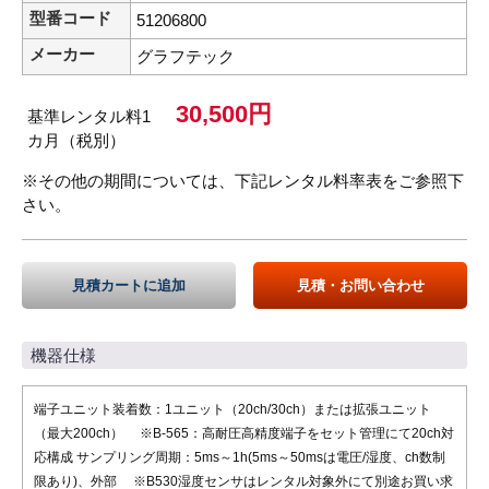
型番コード
51206800
メーカー
グラフテック
30,500円
基準レンタル料1
カ月（税別）
※その他の期間については、下記レンタル料率表をご参照下
さい。
見積カートに追加
見積・お問い合わせ
機器仕様
端子ユニット装着数：1ユニット（20ch/30ch）または拡張ユニット
（最大200ch） ※B-565：高耐圧高精度端子をセット管理にて20ch対
応構成 サンプリング周期：5ms～1h(5ms～50msは電圧/湿度、ch数制
限あり)、外部 ※B530湿度センサはレンタル対象外にて別途お買い求