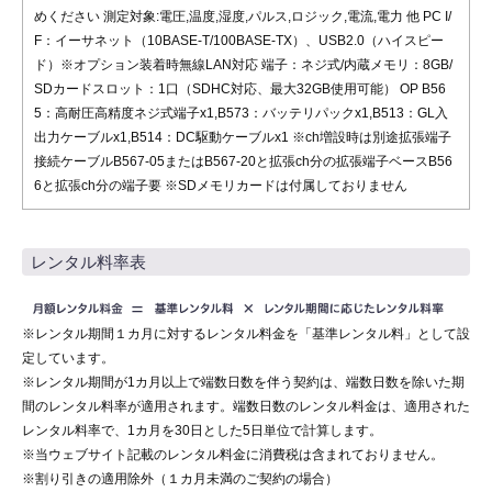
めください 測定対象:電圧,温度,湿度,パルス,ロジック,電流,電力 他 PC I/
F：イーサネット（10BASE-T/100BASE-TX）、USB2.0（ハイスピー
ド）※オプション装着時無線LAN対応 端子：ネジ式/内蔵メモリ：8GB/
SDカードスロット：1口（SDHC対応、最大32GB使用可能） OP B56
5：高耐圧高精度ネジ式端子x1,B573：バッテリパックx1,B513：GL入
出力ケーブルx1,B514：DC駆動ケーブルx1 ※ch増設時は別途拡張端子
接続ケーブルB567-05またはB567-20と拡張ch分の拡張端子ベースB56
6と拡張ch分の端子要 ※SDメモリカードは付属しておりません
レンタル料率表
※レンタル期間１カ月に対するレンタル料金を「基準レンタル料」として設
定しています。
※レンタル期間が1カ月以上で端数日数を伴う契約は、端数日数を除いた期
間のレンタル料率が適用されます。端数日数のレンタル料金は、適用された
レンタル料率で、1カ月を30日とした5日単位で計算します。
※当ウェブサイト記載のレンタル料金に消費税は含まれておりません。
※割り引きの適用除外（１カ月未満のご契約の場合）