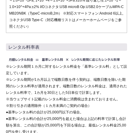
～1.0×10^-1Pa, 1×10^+4～1.0×10^+5Pa:±20% 繰り返し性:1×10^-1～
1.0×10^+4Pa:±2% I/Oコネクタ:USB microB Op.USB2.0ケーブルMPA-C
MB20NBK（TypeC-microB,2m） ※対応スマートフォン:Android 6以上,
コネクタUSB Type-C（対応機種リストはメーカーホームページをご参
照ください）
レンタル料率表
※レンタル期間１カ月に対するレンタル料金を「基準レンタル料」として設
定しています。
※レンタル期間が1カ月以上で端数日数を伴う契約は、端数日数を除いた期
間のレンタル料率が適用されます。端数日数のレンタル料金は、適用された
レンタル料率で、1カ月を30日とした5日単位で計算します。
※当ウェブサイト記載のレンタル料金に消費税は含まれておりません。
※割り引きの適用除外（１カ月未満のご契約の場合）
●基準レンタル料の合計が25,000円以下の場合。
●基準レンタル料の合計が25,000円を超えた場合は上記の料率で計算し合計
額を算出、この合計額が25,000円を下回る場合は、最低レンタル料金25,00
0円を申し受けます。