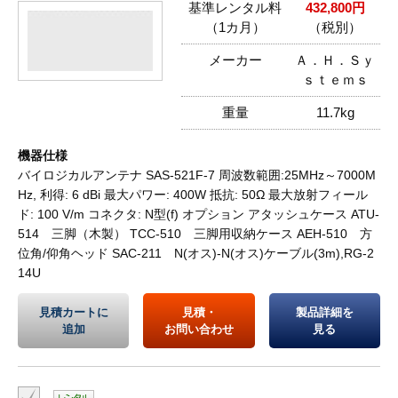
基準レンタル料
432,800円
（1カ月）
（税別）
メーカー
Ａ．Ｈ．Ｓｙ
ｓｔｅｍｓ
重量
11.7kg
機器仕様
バイロジカルアンテナ SAS-521F-7 周波数範囲:25MHz～7000M
Hz, 利得: 6 dBi 最大パワー: 400W 抵抗: 50Ω 最大放射フィール
ド: 100 V/m コネクタ: N型(f) オプション アタッシュケース ATU-
514 三脚（木製） TCC-510 三脚用収納ケース AEH-510 方
位角/仰角ヘッド SAC-211 N(オス)-N(オス)ケーブル(3m),RG-2
14U
見積カートに
見積・
製品詳細を
追加
お問い合わせ
見る