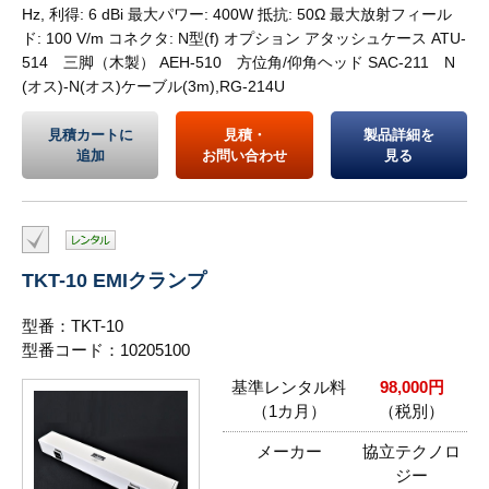
Hz, 利得: 6 dBi 最大パワー: 400W 抵抗: 50Ω 最大放射フィール
ド: 100 V/m コネクタ: N型(f) オプション アタッシュケース ATU-
514 三脚（木製） AEH-510 方位角/仰角ヘッド SAC-211 N
(オス)-N(オス)ケーブル(3m),RG-214U
見積カートに
見積・
製品詳細を
追加
お問い合わせ
見る
TKT-10 EMIクランプ
型番：TKT-10
型番コード：10205100
基準レンタル料
98,000円
（1カ月）
（税別）
メーカー
協立テクノロ
ジー