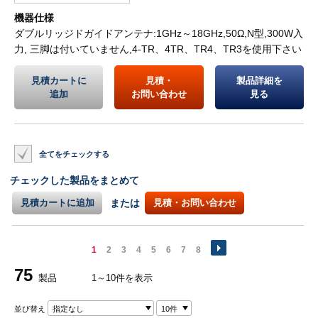
機器仕様
ダブルリッジドガイドアンテナ:1GHz～18GHz,50Ω,N型,300W入
力, 三脚は付いていません,4-TR、4TR、TR4、TR3を使用下さい
見積カートに
見積・
製品詳細を
追加
お問い合わせ
見る
全てをチェックする
チェックした製品をまとめて
見積カートに追加
または
見積・お問い合わせ
1
2
3
4
5
6
7
8
75
製品
1～10件を表示
並び替え
指定なし
10件