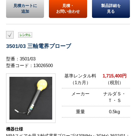
見積カートに
見積・
製品詳細を
追加
お問い合わせ
見る
3501/03 三軸電界プローブ
型番：3501/03
型番コード：13026500
基準レンタル料
1,715,400円
（1カ月）
（税別）
メーカー
ナルダＳ・
Ｔ・Ｓ
重量
0.5kg
機器仕様
NRAスペアナ用３軸式電界プローブ(420MHz～3GHz) 3602/01：