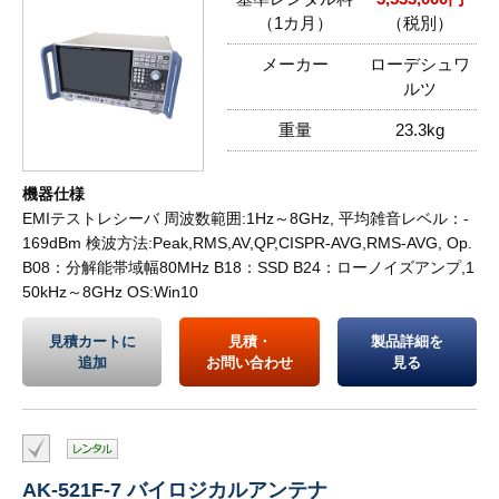
（1カ月）
（税別）
メーカー
ローデシュワ
ルツ
重量
23.3kg
機器仕様
EMIテストレシーバ 周波数範囲:1Hz～8GHz, 平均雑音レベル：-
169dBm 検波方法:Peak,RMS,AV,QP,CISPR-AVG,RMS-AVG, Op.
B08：分解能帯域幅80MHz B18：SSD B24：ローノイズアンプ,1
50kHz～8GHz OS:Win10
見積カートに
見積・
製品詳細を
追加
お問い合わせ
見る
AK-521F-7 バイロジカルアンテナ