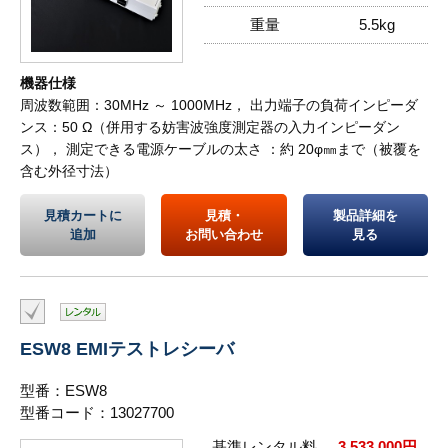
重量
5.5kg
機器仕様
周波数範囲：30MHz ～ 1000MHz， 出力端子の負荷インピーダ
ンス：50 Ω（併用する妨害波強度測定器の入力インピーダン
ス）， 測定できる電源ケーブルの太さ ：約 20φ㎜まで（被覆を
含む外径寸法）
見積カートに
見積・
製品詳細を
追加
お問い合わせ
見る
ESW8 EMIテストレシーバ
型番：ESW8
型番コード：13027700
基準レンタル料
3,533,000円