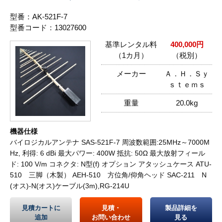
型番：AK-521F-7
型番コード：13027600
基準レンタル料
400,000円
（1カ月）
（税別）
メーカー
Ａ．Ｈ．Ｓｙ
ｓｔｅｍｓ
重量
20.0kg
機器仕様
バイロジカルアンテナ SAS-521F-7 周波数範囲:25MHz～7000M
Hz, 利得: 6 dBi 最大パワー: 400W 抵抗: 50Ω 最大放射フィール
ド: 100 V/m コネクタ: N型(f) オプション アタッシュケース ATU-
510 三脚（木製） AEH-510 方位角/仰角ヘッド SAC-211 N
(オス)-N(オス)ケーブル(3m),RG-214U
見積カートに
見積・
製品詳細を
追加
お問い合わせ
見る