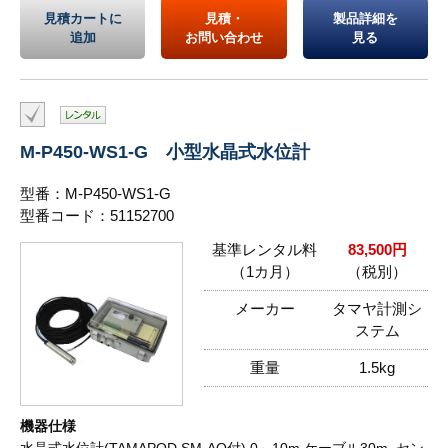
見積カートに
見積・
製品詳細を
追加
お問い合わせ
見る
M-P450-WS1-G 小型水晶式水位計
型番：M-P450-WS1-G
型番コード：51152700
基準レンタル料
83,500円
（1カ月）
（税別）
メーカー
タマヤ計測シ
ステム
重量
1.5kg
機器仕様
水晶式水位計(TAMAPOD SM-AQ付),0～10m,ケーブル30m, セン