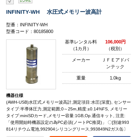
INFINITY-WH 水圧式メモリー波高計
型番：INFINITY-WH
型番コード：80185800
基準レンタル料
106,000円
（1カ月）
（税別）
メーカー
ＪＦＥアドバ
ンテック
重量
1.0kg
機器仕様
(AWH-USB)水圧式メモリー波高計,測定項目:水圧(深度), センサー
タイプ:半導体圧力,測定範囲;0～25m,精度:±0.14%FS, メモリー
タイプ:miniSDカード,メモリー容量:1GB,Op.通信キット, 注意:
「使用開始時機器設定の為PC必須(ノートPC推奨)」 〇[別途993
814リチウム電池,992904シリコングリース,993849N2ガス缶〕