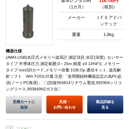
基準レンタル料
116,700円
（1カ月）
（税別）
メーカー
ＪＦＥアドバ
ンテック
重量
1.0kg
機器仕様
(AWH-USB)水圧式メモリー波高計,測定項目:水圧(深度), センサー
タイプ:半導体圧力,測定範囲;0～25m,精度:±0.14%FS, メモリー
タイプ:miniSDカード,メモリー容量:1GB,Op.通信キット, 波高解
析ソフト WH-TOOL付属 注意:「使用開始時機器設定の為PC必
須(ノートPC推奨)」 〇[別途993814リチウム電池,992904シリコ
ングリース,993849N2ガス缶〕
見積カートに
見積・
製品詳細を
追加
お問い合わせ
見る