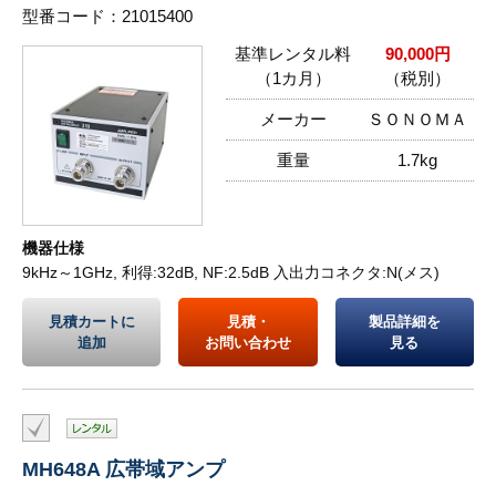
型番コード：21015400
基準レンタル料
90,000円
（1カ月）
（税別）
メーカー
ＳＯＮＯＭＡ
重量
1.7kg
機器仕様
9kHz～1GHz, 利得:32dB, NF:2.5dB 入出力コネクタ:N(メス)
見積カートに
見積・
製品詳細を
追加
お問い合わせ
見る
MH648A 広帯域アンプ