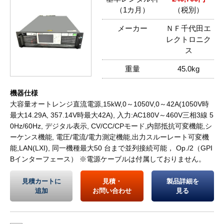
（1カ月）
（税別）
メーカー
ＮＦ千代田エ
レクトロニク
ス
重量
45.0kg
機器仕様
大容量オートレンジ直流電源,15kW,0～1050V,0～42A(1050V時
最大14.29A, 357.14V時最大42A), 入力:AC180V～460V三相3線 5
0Hz/60Hz, デジタル表示, CV/CC/CPモード,内部抵抗可変機能,シ
ーケンス機能, 電圧/電流/電力測定機能,出力スルーレート可変機
能,LAN(LXI), 同一機種最大50 台まで並列接続可能， Op./2（GPI
Bインターフェース） ※電源ケーブルは付属しておりません。
見積カートに
見積・
製品詳細を
追加
お問い合わせ
見る