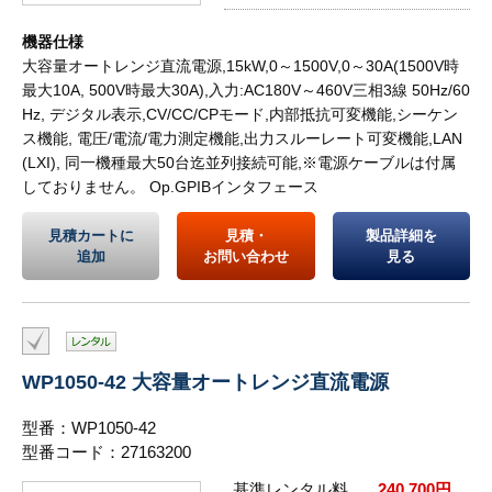
機器仕様
大容量オートレンジ直流電源,15kW,0～1500V,0～30A(1500V時
最大10A, 500V時最大30A),入力:AC180V～460V三相3線 50Hz/60
Hz, デジタル表示,CV/CC/CPモード,内部抵抗可変機能,シーケン
ス機能, 電圧/電流/電力測定機能,出力スルーレート可変機能,LAN
(LXI), 同一機種最大50台迄並列接続可能,※電源ケーブルは付属
しておりません。 Op.GPIBインタフェース
見積カートに
見積・
製品詳細を
追加
お問い合わせ
見る
WP1050-42 大容量オートレンジ直流電源
型番：WP1050-42
型番コード：27163200
基準レンタル料
240,700円