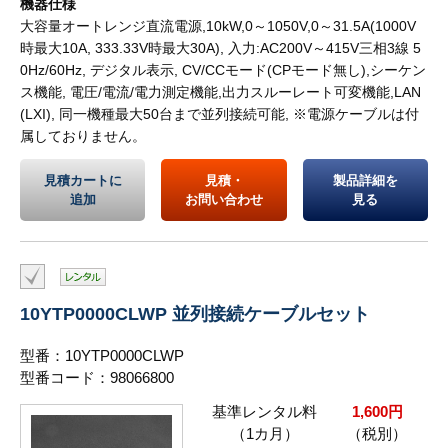
機器仕様
大容量オートレンジ直流電源,10kW,0～1050V,0～31.5A(1000V
時最大10A, 333.33V時最大30A), 入力:AC200V～415V三相3線 5
0Hz/60Hz, デジタル表示, CV/CCモード(CPモード無し),シーケン
ス機能, 電圧/電流/電力測定機能,出力スルーレート可変機能,LAN
(LXI), 同一機種最大50台まで並列接続可能, ※電源ケーブルは付
属しておりません。
見積カートに
見積・
製品詳細を
追加
お問い合わせ
見る
10YTP0000CLWP 並列接続ケーブルセット
型番：10YTP0000CLWP
型番コード：98066800
基準レンタル料
1,600円
（1カ月）
（税別）