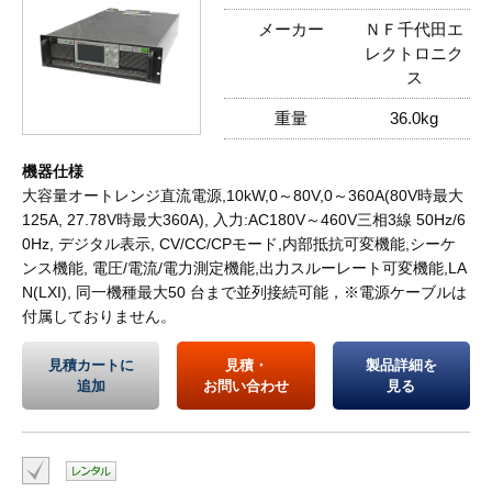
メーカー
ＮＦ千代田エ
レクトロニク
ス
重量
36.0kg
機器仕様
大容量オートレンジ直流電源,10kW,0～80V,0～360A(80V時最大
125A, 27.78V時最大360A), 入力:AC180V～460V三相3線 50Hz/6
0Hz, デジタル表示, CV/CC/CPモード,内部抵抗可変機能,シーケ
ンス機能, 電圧/電流/電力測定機能,出力スルーレート可変機能,LA
N(LXI), 同一機種最大50 台まで並列接続可能，※電源ケーブルは
付属しておりません。
見積カートに
見積・
製品詳細を
追加
お問い合わせ
見る