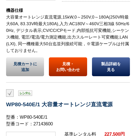
機器仕様
大容量オートレンジ直流電源,15kW,0～250V,0～180A(250V時最
大60A, 83.33V時最大180A),入力:AC180V～460V三相3線 50Hz/6
0Hz, デジタル表示,CV/CC/CPモード,内部抵抗可変機能,シーケン
ス機能, 電圧/電流/電力測定機能,出力スルーレート可変機能,LAN
(LXI), 同一機種最大50台迄並列接続可能，※電源ケーブルは付属
しておりません。
見積カートに
見積・
製品詳細を
追加
お問い合わせ
見る
WP80-540E/1 大容量オートレンジ直流電源
型番：WP80-540E/1
型番コード：27143600
基準レンタル料
227,500円