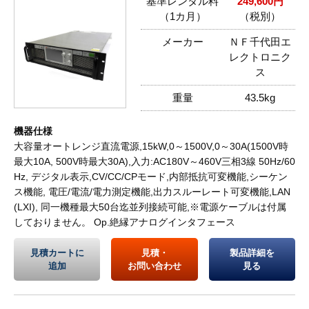
基準レンタル料
249,600円
（1カ月）
（税別）
メーカー
ＮＦ千代田エ
レクトロニク
ス
重量
43.5kg
機器仕様
大容量オートレンジ直流電源,15kW,0～1500V,0～30A(1500V時
最大10A, 500V時最大30A),入力:AC180V～460V三相3線 50Hz/60
Hz, デジタル表示,CV/CC/CPモード,内部抵抗可変機能,シーケン
ス機能, 電圧/電流/電力測定機能,出力スルーレート可変機能,LAN
(LXI), 同一機種最大50台迄並列接続可能,※電源ケーブルは付属
しておりません。 Op.絶縁アナログインタフェース
見積カートに
見積・
製品詳細を
追加
お問い合わせ
見る