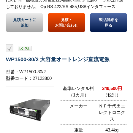
(LXI), 同一機種最大50台迄並列接続可能,※電源ケーブルは付属
しておりません。 Op.RS-422/RS-485,USBインタフェース
見積カートに
見積・
製品詳細を
追加
お問い合わせ
見る
WP1500-30/2 大容量オートレンジ直流電源
型番：WP1500-30/2
型番コード：27123800
基準レンタル料
248,500円
（1カ月）
（税別）
メーカー
ＮＦ千代田エ
レクトロニク
ス
重量
43.4kg