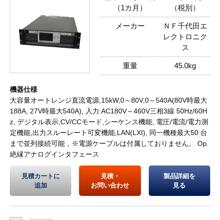
（1カ月）
（税別）
メーカー
ＮＦ千代田エ
レクトロニク
ス
重量
45.0kg
機器仕様
大容量オートレンジ直流電源,15kW,0～80V,0～540A(80V時最大
188A, 27V時最大540A), 入力:AC180V～460V三相3線 50Hz/60H
z, デジタル表示,CV/CCモード,シーケンス機能, 電圧/電流/電力測
定機能,出力スルーレート可変機能,LAN(LXI), 同一機種最大50 台
まで並列接続可能，※電源ケーブルは付属しておりません。 Op.
絶縁アナログインタフェース
見積カートに
見積・
製品詳細を
追加
お問い合わせ
見る