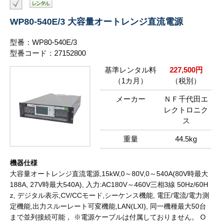
WP80-540E/3 大容量オートレンジ直流電源
型番：WP80-540E/3
型番コード：27152800
基準レンタル料
227,500円
（1カ月）
（税別）
メーカー
ＮＦ千代田エ
レクトロニク
ス
重量
44.5kg
機器仕様
大容量オートレンジ直流電源,15kW,0～80V,0～540A(80V時最大
188A, 27V時最大540A), 入力:AC180V～460V三相3線 50Hz/60H
z, デジタル表示,CV/CCモード,シーケンス機能, 電圧/電流/電力測
定機能,出力スルーレート可変機能,LAN(LXI), 同一機種最大50台
まで並列接続可能， ※電源ケーブルは付属しておりません。 O