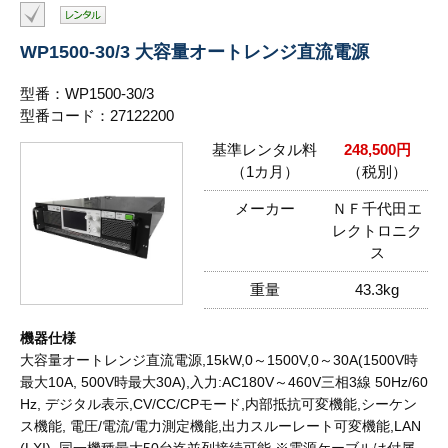
WP1500-30/3 大容量オートレンジ直流電源
型番：WP1500-30/3
型番コード：27122200
基準レンタル料
248,500円
（1カ月）
（税別）
メーカー
ＮＦ千代田エ
レクトロニク
ス
重量
43.3kg
機器仕様
大容量オートレンジ直流電源,15kW,0～1500V,0～30A(1500V時
最大10A, 500V時最大30A),入力:AC180V～460V三相3線 50Hz/60
Hz, デジタル表示,CV/CC/CPモード,内部抵抗可変機能,シーケン
ス機能, 電圧/電流/電力測定機能,出力スルーレート可変機能,LAN