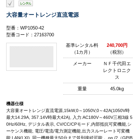
大容量オートレンジ直流電源
型番：WP1050-42
型番コード：27163700
基準レンタル料
240,700円
（1カ月）
（税別）
メーカー
ＮＦ千代田エ
レクトロニク
ス
重量
45.0kg
機器仕様
大容量オートレンジ直流電源,15kW,0～1050V,0～42A(1050V時
最大14.29A, 357.14V時最大42A), 入力:AC180V～460V三相3線 5
0Hz/60Hz, デジタル表示, CV/CC/CPモード,内部抵抗可変機能,シ
ーケンス機能, 電圧/電流/電力測定機能,出力スルーレート可変機
能,LAN(LXI), 同一機種最大50台まで並列接続可能， op./2（GPIB