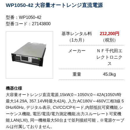
WP1050-42 大容量オートレンジ直流電源
型番：WP1050-42
型番コード：27143800
基準レンタル料
212,200円
（1カ月）
（税別）
メーカー
ＮＦ千代田エ
レクトロニク
ス
重量
45.0kg
機器仕様
大容量オートレンジ直流電源,15kW,0～1050V,0～42A(1050V時
最大14.29A, 357.14V時最大42A), 入力:AC180V～460V三相3線 5
0Hz/60Hz, デジタル表示, CV/CC/CPモード,内部抵抗可変機能,シ
ーケンス機能, 電圧/電流/電力測定機能,出力スルーレート可変機
能,LAN(LXI), 同一機種最大50台まで並列接続可能，※電源ケーブ
ルは付属しておりません。