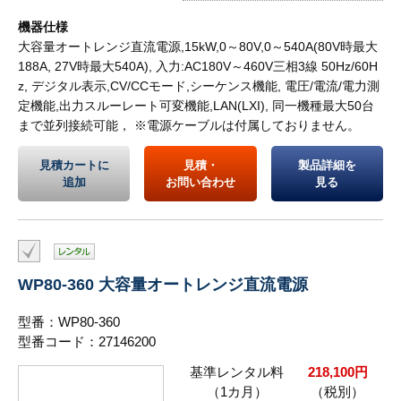
機器仕様
大容量オートレンジ直流電源,15kW,0～80V,0～540A(80V時最大
188A, 27V時最大540A), 入力:AC180V～460V三相3線 50Hz/60H
z, デジタル表示,CV/CCモード,シーケンス機能, 電圧/電流/電力測
定機能,出力スルーレート可変機能,LAN(LXI), 同一機種最大50台
まで並列接続可能， ※電源ケーブルは付属しておりません。
見積カートに
見積・
製品詳細を
追加
お問い合わせ
見る
WP80-360 大容量オートレンジ直流電源
型番：WP80-360
型番コード：27146200
基準レンタル料
218,100円
（1カ月）
（税別）