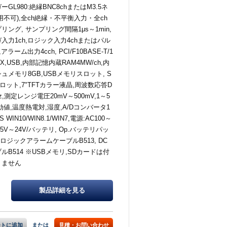
GL980:絶縁BNC8chまたはM3.5ネ
用不可),全ch絶縁・不平衡入力・全ch
リング, サンプリング間隔1μs～1min,
入力1ch,ロジック入力4chまたはパル
アラーム出力4cch, PCI/F10BASE-T/1
-TX,USB,内部記憶内蔵RAM4MW/ch,内
ュメモリ8GB,USBメモリスロット, S
ロット,7"TFTカラー液晶,周波数応答D
Hz,測定レンジ電圧20mV～500mV,1～5
実効値,温度熱電対,湿度,A/Dコンバータ1
S WIN10/WIN8.1/WIN7,電源:AC100～
C8.5V～24V/バッテリ, Op.バッテリパッ
2,ロジックアラームケーブルB513, DC
ルB514 ※USBメモリ,SDカードは付
りません
製品詳細を
見る
ートに追加
または
見積・お問い合わせ