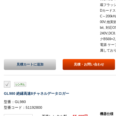
蔵フラッシ
Dカードス
C～200k
00V,他実
bit, 対応O
240V,D
クB569×
電源 ケー
属してお
見積カートに
追加
見積・
お問い合わせ
GL980 絶縁高速8チャネルデータロガー
型番：GL980
型番コード：51192800
機器仕様