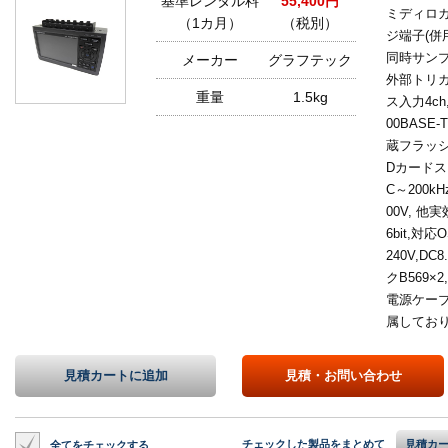
基準レンタル料
55,400円
ミディロガー
（1カ月）
（税別）
ジ端子(併
同時サンプ
メーカー
グラフテック
外部トリガ
重量
1.5kg
ス入力4ch,
00BASE
蔵フラッシ
Dカードス
C～200k
00V, 他
6bit,対応O
240V,D
クB569×
電源ケーブ
属してお
見積カートに
追加
見積・
お問い合わせ
チェックした製品をまとめて
見積カ
全てをチェックする