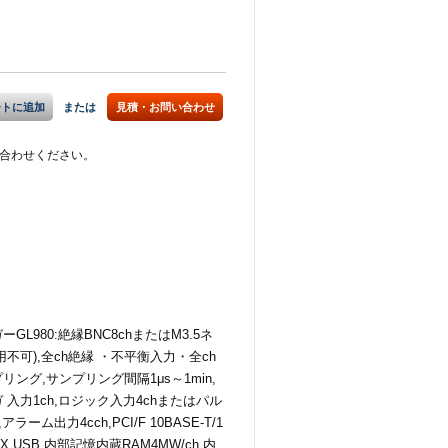
ートに追加
または
見積・お問い合わせ
合わせください。
GL980:絶縁BNC8chまたはM3.5ネ
用不可),全ch絶縁 ・不平衡入力・全ch
リング,サンプリング間隔1μs～1min,
 入力1ch,ロジック入力4chまたはパル
アラーム出力4cch,PCI/F 10BASE-T/1
-TX,USB,内部記憶内蔵RAM4MW/ch,内