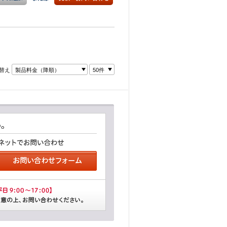
替え
製品料金（降順）
50件