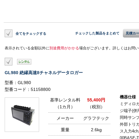
チェックした製品をまとめて
見積カ
全てをチェックする
表示されている金額以外に
別途費用がかかる
場合がございます。詳しくはお問い
GL980 絶縁高速8チャネルデータロガー
型番：GL980
型番コード：51158800
機器仕様
基準レンタル料
55,400円
ミディロガー
（1カ月）
（税別）
ジ端子(併
同時サンプ
メーカー
グラフテック
外部トリガ
重量
2.6kg
ス入力4ch,
00BASE