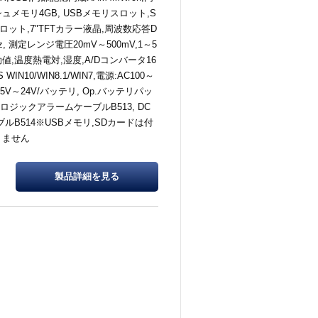
ュメモリ4GB, USBメモリスロット,S
ロット,7"TFTカラー液晶,周波数応答D
Hz, 測定レンジ電圧20mV～500mV,1～5
効値,温度熱電対,湿度,A/Dコンバータ16
S WIN10/WIN8.1/WIN7,電源:AC100～
C8.5V～24V/バッテリ, Op.バッテリパッ
2,ロジックアラームケーブルB513, DC
ブルB514※USBメモリ,SDカードは付
りません
製品詳細を
見る