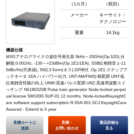
（1カ月）
（税別）
メーカー
キーサイト・
テクノロジー
重量
14.1kg
機器仕様
MXGアナログマイクロ波信号発生器 9kHz～20GHz(Op.520),分
解能:0.001Hz, -130～+23dBm(Op.1E1/1EA), SSB位相雑音:≦-11
0dBc/Hz(代表値), 50Ω,3.5mm(オス),GPIB付, Op.1E1:ステップア
ッテネータ 1EA:ハイパワー出力, UNT:AM/FM/位相変調 UNY:低
位相雑音性能の向上 UNW:高速パルス変調 UNZ:高速周波数スイ
ッチング N5180320B Pulse train generator Node-locked perpet
ual license SW1000-SUP-01 12 months, Node-lockedKeysightC
are software support subscription R-55A-001-5CJ:KeysightCare
Assured - Extend to 5 year
見積カートに
見積・
製品詳細を
追加
お問い合わせ
見る