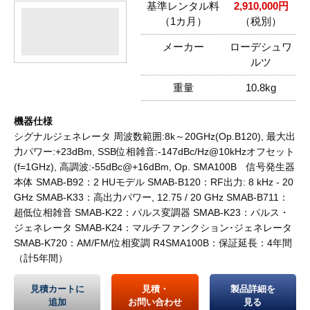
基準レンタル料
2,910,000円
（1カ月）
（税別）
メーカー
ローデシュワ
ルツ
重量
10.8kg
機器仕様
シグナルジェネレータ 周波数範囲:8k～20GHz(Op.B120), 最大出
力パワー:+23dBm, SSB位相雑音:-147dBc/Hz@10kHzオフセット
(f=1GHz), 高調波:-55dBc@+16dBm, Op. SMA100B 信号発生器
本体 SMAB-B92：2 HUモデル SMAB-B120：RF出力: 8 kHz - 20
GHz SMAB-K33：高出力パワー, 12.75 / 20 GHz SMAB-B711：
超低位相雑音 SMAB-K22：パルス変調器 SMAB-K23：パルス・
ジェネレータ SMAB-K24：マルチファンクション･ジェネレータ
SMAB-K720：AM/FM/位相変調 R4SMA100B：保証延長：4年間
（計5年間）
見積カートに
見積・
製品詳細を
追加
お問い合わせ
見る