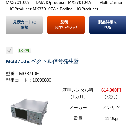
MX370102A：TDMA IQproducer MX370104A： Multi-Carrier
IQProducer MX370107A：Fading IQProducer
見積カートに
見積・
製品詳細を
追加
お問い合わせ
見る
MG3710E ベクトル信号発生器
型番：MG3710E
型番コード：16098800
基準レンタル料
614,000円
（1カ月）
（税別）
メーカー
アンリツ
重量
11.9kg