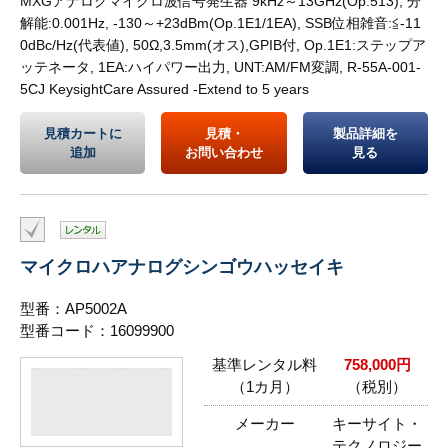
MXGアナログマイクロ波信号発生器 9kHz～13GHz(Op.513), 分
解能:0.001Hz, -130～+23dBm(Op.1E1/1EA), SSB位相雑音:≦-11
0dBc/Hz(代表値), 50Ω,3.5mm(オス),GPIB付, Op.1E1:ステップア
ッテネータ, 1EA:ハイパワー出力, UNT:AM/FM変調, R-55A-001-
5CJ KeysightCare Assured -Extend to 5 years
見積カートに
見積・
製品詳細を
追加
お問い合わせ
見る
マイクロハアナログシンゴウハッセイキ
型番：AP5002A
型番コード：16099900
基準レンタル料
758,000円
（1カ月）
（税別）
メーカー
キーサイト・
テクノロジー