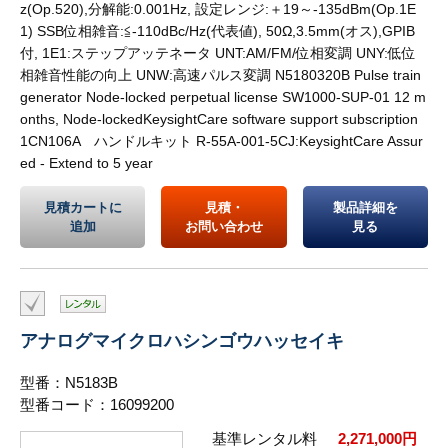
z(Op.520),分解能:0.001Hz, 設定レンジ:＋19～-135dBm(Op.1E
1) SSB位相雑音:≦-110dBc/Hz(代表値), 50Ω,3.5mm(オス),GPIB
付, 1E1:ステップアッテネータ UNT:AM/FM/位相変調 UNY:低位
相雑音性能の向上 UNW:高速パルス変調 N5180320B Pulse train
generator Node-locked perpetual license SW1000-SUP-01 12 m
onths, Node-lockedKeysightCare software support subscription
1CN106A ハンドルキット R-55A-001-5CJ:KeysightCare Assur
ed - Extend to 5 year
見積カートに
見積・
製品詳細を
追加
お問い合わせ
見る
アナログマイクロハシンゴウハッセイキ
型番：N5183B
型番コード：16099200
基準レンタル料
2,271,000円