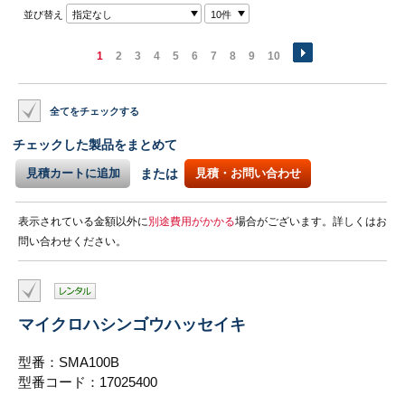
並び替え
指定なし
10件
1
2
3
4
5
6
7
8
9
10
全てをチェックする
チェックした製品をまとめて
見積カートに追加
または
見積・お問い合わせ
表示されている金額以外に
別途費用がかかる
場合がございます。詳しくはお
問い合わせください。
マイクロハシンゴウハッセイキ
型番：SMA100B
型番コード：17025400