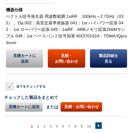
機器仕様
ベクトル信号発生器 周波数範囲:1stRF 100kHz～2.7GHz（03
2）， Op.002：高安定基準発振器 041：1st ハイパワー拡張 04
2： 1st ローパワー拡張 045：1stRF ARBメモリ拡張256Mサン
プル 048：1st ベースバンド信号加算 MX370102A：TDMA IQpro
ducer
見積カートに
見積・
製品詳細を
追加
お問い合わせ
見る
全てをチェックする
チェックした製品をまとめて
見積カートに追加
または
見積・お問い合わせ
1
2
3
4
5
6
7
8
9
10