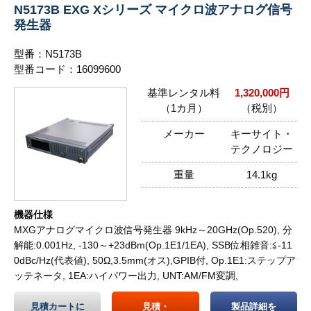
N5173B EXG Xシリーズ マイクロ波アナログ信号
発生器
型番：N5173B
型番コード：16099600
基準レンタル料
1,320,000円
（1カ月）
（税別）
メーカー
キーサイト・
テクノロジー
重量
14.1kg
機器仕様
MXGアナログマイクロ波信号発生器 9kHz～20GHz(Op.520), 分
解能:0.001Hz, -130～+23dBm(Op.1E1/1EA), SSB位相雑音:≦-11
0dBc/Hz(代表値), 50Ω,3.5mm(オス),GPIB付, Op.1E1:ステップア
ッテネータ, 1EA:ハイパワー出力, UNT:AM/FM変調,
見積カートに
見積・
製品詳細を