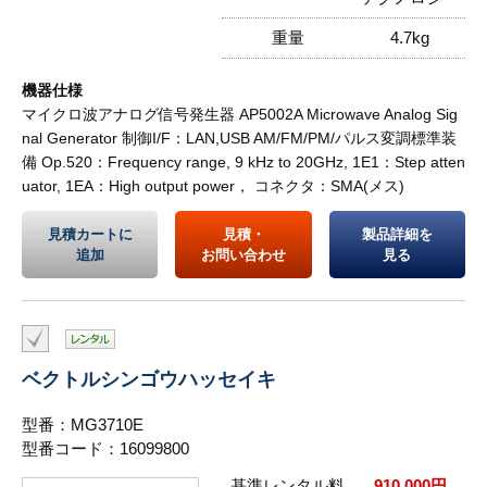
重量
4.7kg
機器仕様
マイクロ波アナログ信号発生器 AP5002A Microwave Analog Sig
nal Generator 制御I/F：LAN,USB AM/FM/PM/パルス変調標準装
備 Op.520：Frequency range, 9 kHz to 20GHz, 1E1：Step atten
uator, 1EA：High output power， コネクタ：SMA(メス)
見積カートに
見積・
製品詳細を
追加
お問い合わせ
見る
ベクトルシンゴウハッセイキ
型番：MG3710E
型番コード：16099800
基準レンタル料
910,000円