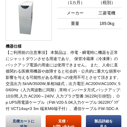
（1カ月）
（税別）
メーカー
三菱電機
重量
189.0kg
機器仕様
【ご利用前の注意事項】 本製品は、停電・瞬電時に機器を正常
にシャットダウンさせる用途であり、 保管冷蔵庫（冷凍庫）の
バックアップ電源の用途には使用できません。 また、人命に直
接関わる医療用機器や故障すると社会的・公共的に重大な損害や
影響を与える可能性がある用途への使用不可とさせて頂きます。
交流出力:5kVA/3500W,単相3線式，出力電圧:AC200V/AC100V, 5
0/60Hz（入力周波数に同期）,常時インバータ方式,バックアップ:
10分間,入力:AC200～240V, 入力プラグ型番:3622R(引掛型)， O
p.UPS用電源ケーブル（FW-V20-5.0K入力ケーブル:3622Rﾌﾟﾗｸﾞ
付 VCT14sq×3 3m 端末M6端子付）、通信ケーブル:FW-SDC-A
見積カートに
見積・
製品詳細を
追加
お問い合わせ
見る