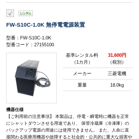
FW-S10C-1.0K 無停電電源装置
型番：FW-S10C-1.0K
型番コード：27155100
基準レンタル料
31,600円
（1カ月）
（税別）
メーカー
三菱電機
重量
18.0kg
機器仕様
【ご利用前の注意事項】 本製品は、停電・瞬電時に機器を正常
にシャットダウンさせる用途であり、 保管冷蔵庫（冷凍庫）の
バックアップ電源の用途には使用できません。 また、人命に直
接関わる医療用機器や故障すると社会的・公共的に重大な損害や