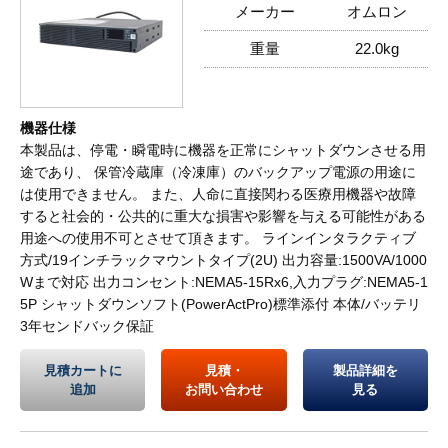
メーカー
オムロン
重量
22.0kg
機器仕様
本製品は、停電・瞬電時に機器を正常にシャットダウンさせる用
途であり、 保管冷蔵庫（冷凍庫）のバックアップ電源の用途に
は使用できません。 また、人命に直接関わる医療用機器や故障
すると社会的・公共的に重大な損害や影響を与える可能性がある
用途への使用不可とさせて頂きます。 ラインインタラクティブ
方式/19インチラックマウントタイプ(2U) 出力容量:1500VA/1000
Wまで対応 出力コンセント:NEMA5-15Rx6,入力プラグ:NEMA5-1
5P シャットダウンソフト(PowerActPro)標準添付 本体/バッテリ
3年センドバック保証
見積カートに
見積・
製品詳細を
追加
お問い合わせ
見る