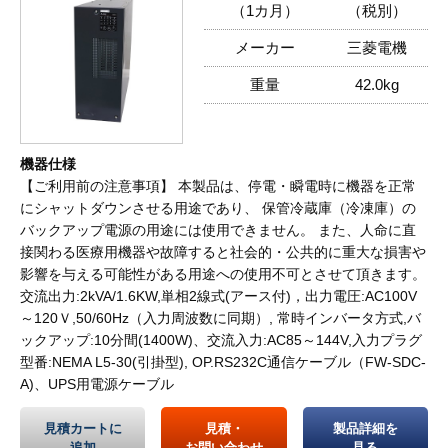
（1カ月）
（税別）
メーカー
三菱電機
重量
42.0kg
機器仕様
【ご利用前の注意事項】 本製品は、停電・瞬電時に機器を正常
にシャットダウンさせる用途であり、 保管冷蔵庫（冷凍庫）の
バックアップ電源の用途には使用できません。 また、人命に直
接関わる医療用機器や故障すると社会的・公共的に重大な損害や
影響を与える可能性がある用途への使用不可とさせて頂きます。
交流出力:2kVA/1.6KW,単相2線式(アース付)，出力電圧:AC100V
～120Ｖ,50/60Hz（入力周波数に同期）, 常時インバータ方式,バ
ックアップ:10分間(1400W)、交流入力:AC85～144V,入力プラグ
型番:NEMA L5-30(引掛型), OP.RS232C通信ケーブル（FW-SDC-
A)、UPS用電源ケーブル
見積カートに
見積・
製品詳細を
追加
お問い合わせ
見る