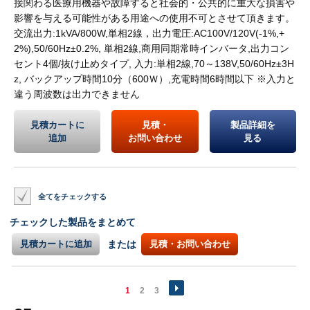
接関わる医療用機器や故障すると社会的・公共的に重大な損害や
影響を与える可能性がある用途への使用不可とさせて頂きます。
交流出力:1kVA/800W,単相2線，出力電圧:AC100V/120V(-1%,+
2%),50/60Hz±0.2%, 単相2線,商用同期常時インバータ,出力コン
セント4個/抜け止めタイプ, 入力:単相2線,70～138V,50/60Hz±3H
z, バックアップ時間10分（600Ｗ）,充電時間6時間以下 ※入力と
違う周波数は出力できません
見積カートに
見積・
製品詳細を
追加
お問い合わせ
見る
全てをチェックする
チェックした製品をまとめて
見積カートに追加
または
見積・お問い合わせ
1
2
3