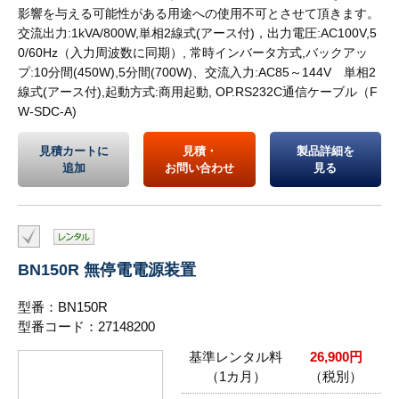
影響を与える可能性がある用途への使用不可とさせて頂きます。
交流出力:1kVA/800W,単相2線式(アース付)，出力電圧:AC100V,5
0/60Hz（入力周波数に同期）, 常時インバータ方式,バックアッ
プ:10分間(450W),5分間(700W)、交流入力:AC85～144V 単相2
線式(アース付),起動方式:商用起動, OP.RS232C通信ケーブル（F
W-SDC-A)
見積カートに
見積・
製品詳細を
追加
お問い合わせ
見る
BN150R 無停電電源装置
型番：BN150R
型番コード：27148200
基準レンタル料
26,900円
（1カ月）
（税別）