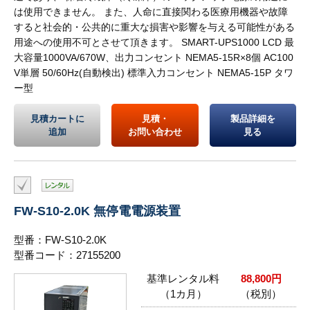
は使用できません。 また、人命に直接関わる医療用機器や故障
すると社会的・公共的に重大な損害や影響を与える可能性がある
用途への使用不可とさせて頂きます。 SMART-UPS1000 LCD 最
大容量1000VA/670W、出力コンセント NEMA5-15R×8個 AC100
V単層 50/60Hz(自動検出) 標準入力コンセント NEMA5-15P タワ
ー型
見積カートに
見積・
製品詳細を
追加
お問い合わせ
見る
FW-S10-2.0K 無停電電源装置
型番：FW-S10-2.0K
型番コード：27155200
基準レンタル料
88,800円
（1カ月）
（税別）