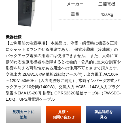
メーカー
三菱電機
重量
42.0kg
機器仕様
【ご利用前の注意事項】 本製品は、停電・瞬電時に機器を正常
にシャットダウンさせる用途であり、 保管冷蔵庫（冷凍庫）の
バックアップ電源の用途には使用できません。 また、人命に直
接関わる医療用機器や故障すると社会的・公共的に重大な損害や
影響を与える可能性がある用途への使用不可とさせて頂きます。
交流出力:2kVA/1.6KW,単相2線式(アース付)，出力電圧:AC100V
～120Ｖ,50/60Hz（入力周波数に同期）, 常時インバータ方式,バ
ックアップ:10分間(1400W)、交流入力:AC85～144V,入力プラグ
型番:NEMA L5-20(引掛型), OP.RS232C通信ケーブル（FW-SDC-
1.0K)、UPS用電源ケーブル
見積カートに
見積・
製品詳細を
追加
お問い合わせ
見る