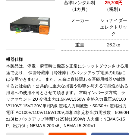
基準レンタル料
29,700円
（1カ月）
（税別）
メーカー
シュナイダー
エレクトリッ
ク
重量
26.2kg
機器仕様
本製品は、停電・瞬電時に機器を正常にシャットダウンさせる用
途であり、 保管冷蔵庫（冷凍庫）のバックアップ電源の用途に
は使用できません。 また、人命に直接関わる医療用機器や故障
すると社会的・公共的に重大な損害や影響を与える可能性がある
用途への使用不可とさせて頂きます。 常時インバータ方式、ラ
ックマウント 2U 交流出力:1.5kVA/1350W 定格入力電圧:AC100
V/110V/115V/120V,単相2線 定格入力周波数：50/60Hz 定格出力
電圧:AC100V/110V/115V/120V,単相2線 定格出力周波数：50/60H
z±3Hz バックアップ時間7分25秒(1350W) 入力側：NEMA 5-15
P、出力側；NEMA 5-20R×6、NEMA L5-20R×1