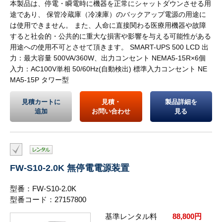
本製品は、停電・瞬電時に機器を正常にシャットダウンさせる用
途であり、 保管冷蔵庫（冷凍庫）のバックアップ電源の用途に
は使用できません。 また、人命に直接関わる医療用機器や故障
すると社会的・公共的に重大な損害や影響を与える可能性がある
用途への使用不可とさせて頂きます。 SMART-UPS 500 LCD 出
力：最大容量 500VA/360W、出力コンセント NEMA5-15R×6個
入力：AC100V単相 50/60Hz(自動検出) 標準入力コンセント NE
MA5-15P タワー型
見積カートに
見積・
製品詳細を
追加
お問い合わせ
見る
FW-S10-2.0K 無停電電源装置
型番：FW-S10-2.0K
型番コード：27157800
基準レンタル料
88,800円