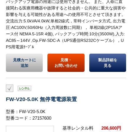
バックアップ電源の用途には使用できません。 また、人命に直
接関わる医療用機器や故障すると社会的・公共的に重大な損害や
影響を与える可能性がある用途への使用不可とさせて頂きます。
交流出力:5.0kVA/4.0kW,単相2線式，常時インバータ方式, 出力電
圧:AC100V,50/60Hz（入力周波数に同期）， 単相2線(2P15Aア
ース付 NEMA 5-15R 4個), バックアップ時間:10分(3500W),入力:
AC85～144V ,Op.FW-SDC-A（UPS通信RS232Cケーブル），U
PS用電源ｹｰﾌﾞﾙ
見積カートに
見積・
製品詳細を
追加
お問い合わせ
見る
FW-V20-5.0K 無停電電源装置
型番：FW-V20-5.0K
型番コード：27157600
基準レンタル料
206,600円