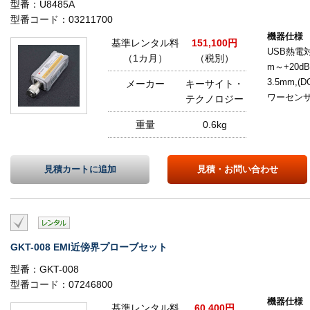
型番：U8485A
型番コード：03211700
機器仕様
基準レンタル料
151,100円
USB熱電対
（1カ月）
（税別）
m～+20d
3.5mm,(
メーカー
キーサイト・
ワーセンサ
テクノロジー
重量
0.6kg
見積カートに
追加
見積・
お問い合わせ
GKT-008 EMI近傍界プローブセット
型番：GKT-008
型番コード：07246800
機器仕様
基準レンタル料
60,400円