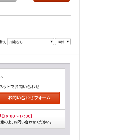
替え
指定なし
10件