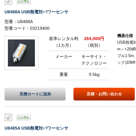
U8488A USB熱電対パワーセンサ
型番：U8488A
型番コード：03219400
機器仕様
基準レンタル料
264,000円
USB熱電対
（1カ月）
（税別）
m～+20dB
ブル1.5m,
メーカー
キーサイト・
ック)10MH
テクノロジー
重量
0.5kg
見積カートに
追加
見積・
お問い合わせ
U8485A USB熱電対パワーセンサ