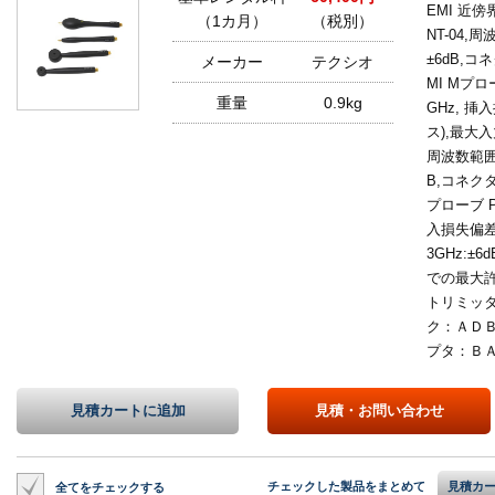
EMI 近傍
（1カ月）
（税別）
NT-04,
±6dB,コネ
メーカー
テクシオ
MI Mプロ
重量
0.9kg
GHz, 挿
ス),最大入
周波数範囲:
B,コネクタ:
プローブ P
入損失偏差 
3GHz:±
での最大許
トリミッ
ク：ＡＤ
プタ：Ｂ
見積カートに
追加
見積・
お問い合わせ
チェックした製品をまとめて
見積カ
全てをチェックする