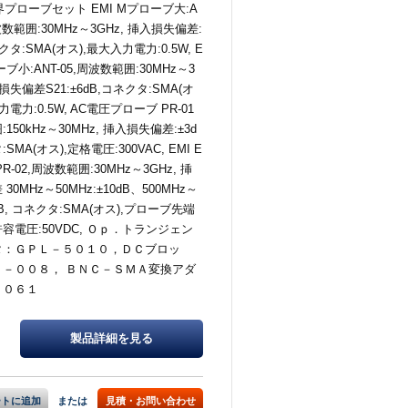
界プローブセット EMI Mプローブ大:A
周波数範囲:30MHz～3GHz, 挿入損失偏差:
クタ:SMA(オス),最大入力電力:0.5W, E
ーブ小:ANT-05,周波数範囲:30MHz～3
入損失偏差S21:±6dB,コネクタ:SMA(オ
力電力:0.5W, AC電圧プローブ PR-01
150kHz～30MHz, 挿入損失偏差:±3d
SMA(オス),定格電圧:300VAC, EMI E
R-02,周波数範囲:30MHz～3GHz, 挿
30MHz～50MHz:±10dB、500MHz～
6dB, コネクタ:SMA(オス),プローブ先端
容電圧:50VDC, Ｏｐ．トランジェン
タ：ＧＰＬ－５０１０，ＤＣブロッ
Ｂ－００８， ＢＮＣ－ＳＭＡ変換アダ
Ａ０６１
製品詳細を
見る
ートに追加
または
見積・お問い合わせ