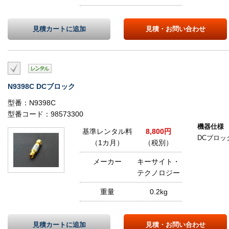
見積カートに
追加
見積・
お問い合わせ
N9398C DCブロック
型番：N9398C
型番コード：98573300
機器仕様
基準レンタル料
8,800円
DCブロック 
（1カ月）
（税別）
メーカー
キーサイト・
テクノロジー
重量
0.2kg
見積カートに
追加
見積・
お問い合わせ