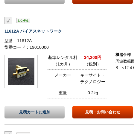
11612A バイアスネットワーク
型番：11612A
型番コード：19010000
機器仕様
基準レンタル料
34,200円
周波数範囲：
（1カ月）
（税別）
B、<12.4 
メーカー
キーサイト・
テクノロジー
重量
0.2kg
見積カートに
追加
見積・
お問い合わせ