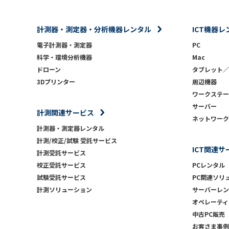
計測器・測定器・分析機器レンタル
ICT機器レ
電子計測器・測定器
PC
科学・環境分析機器
Mac
ドローン
タブレット／
3Dプリンター
周辺機器
ワークステー
サーバー
計測関連サービス
ネットワーク
計測器・測定器レンタル
計測/校正/試験 受託サービス
ICT関連サ
計測受託サービス
校正受託サービス
PCレンタル
試験受託サービス
PC関連ソリ
計測ソリューション
サーバーレン
オペレーティ
中古PC販売
お客さま事例