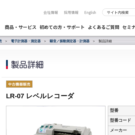
会社情報
採用情報
English
商品・サービス
初めての方・サポート
よくあるご質問
セミ
売
電子計測器・測定器
騒音／振動測定器・計測器
製品詳細
LR-07 レベルレコーダ
型番
型番コード
メーカー