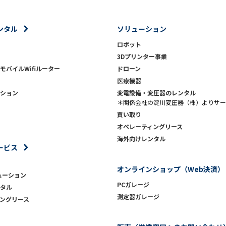
ンタル
ソリューション
ロボット
3Dプリンター事業
モバイルWifiルーター
ドローン
医療機器
ション
変電設備・変圧器のレンタル
＊関係会社の淀川変圧器（株）よりサー
買い取り
オペレーティングリース
海外向けレンタル
ービス
オンラインショップ（Web決済）
ューション
PCガレージ
タル
測定器ガレージ
ングリース