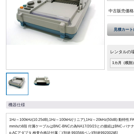
中古販売価格
見積カート
レンタルの
1カ月（税別
機器仕様
1Hz～100kHz(10.25dB),1Hz～100kHz(リニア),1Hz～20kHz(50dB) 動特性
mm/sの8段 付属ケーブルはBNC-BNCの為NA17/20/23との接続はBNC-バナナ
p.ACアダプタ,検査合格証付属 〇(別途:993566ペン)[別途992002紙]