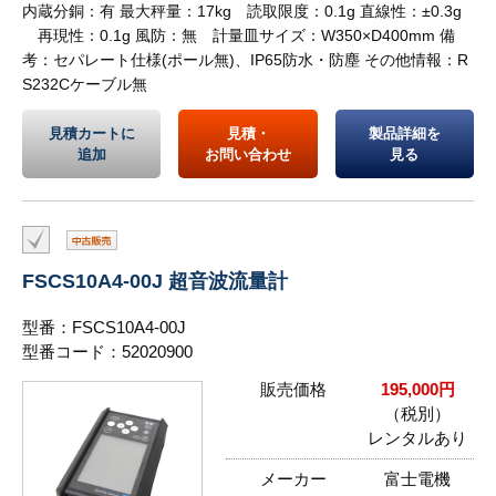
内蔵分銅：有 最大秤量：17kg 読取限度：0.1g 直線性：±0.3g
再現性：0.1g 風防：無 計量皿サイズ：W350×D400mm 備
考：セパレート仕様(ポール無)、IP65防水・防塵 その他情報：R
S232Cケーブル無
見積カートに
見積・
製品詳細を
追加
お問い合わせ
見る
FSCS10A4-00J 超音波流量計
型番：FSCS10A4-00J
型番コード：52020900
販売価格
195,000円
（税別）
レンタルあり
メーカー
富士電機