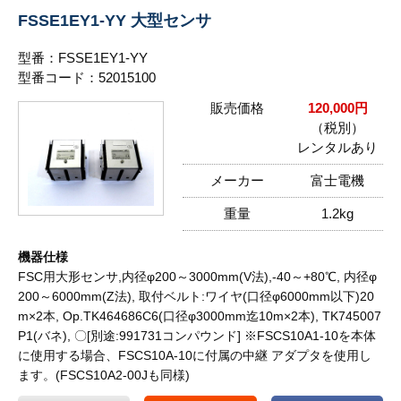
FSSE1EY1-YY 大型センサ
型番：FSSE1EY1-YY
型番コード：52015100
販売価格
120,000円
（税別）
レンタルあり
メーカー
富士電機
重量
1.2kg
機器仕様
FSC用大形センサ,内径φ200～3000mm(V法),-40～+80℃, 内径φ
200～6000mm(Z法), 取付ベルト:ワイヤ(口径φ6000mm以下)20
m×2本, Op.TK464686C6(口径φ3000mm迄10m×2本), TK745007
P1(バネ), 〇[別途:991731コンパウンド] ※FSCS10A1-10を本体
に使用する場合、FSCS10A-10に付属の中継 アダプタを使用し
ます。(FSCS10A2-00Jも同様)