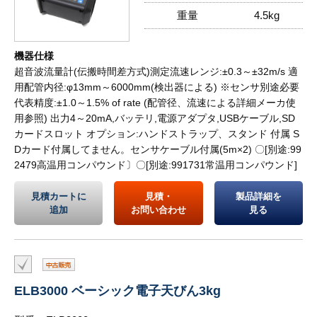
重量
4.5kg
機器仕様
超音波流量計(伝搬時間差方式)測定流速レンジ:±0.3～±32m/s 適
用配管内径:φ13mm～6000mm(検出器による) ※センサ別途必要
代表精度:±1.0～1.5% of rate (配管径、流速による詳細メーカ使
用参照) 出力4～20mA,バッテリ,電源アダプタ,USBケーブル,SD
カードスロット オプション:ハンドストラップ、スタンド 付属 S
Dカード付属してません。センサケーブル付属(5m×2) 〇[別途:99
2479高温用コンパウンド〕〇[別途:991731常温用コンパウンド]
見積カートに
見積・
製品詳細を
追加
お問い合わせ
見る
ELB3000 ベーシック電子天びん3kg