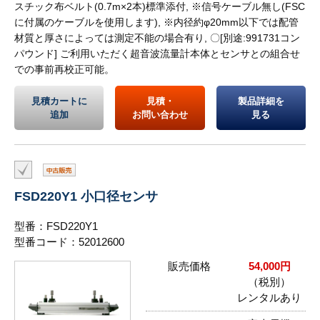
スチック布ベルト(0.7m×2本)標準添付, ※信号ケーブル無し(FSC
に付属のケーブルを使用します), ※内径約φ20mm以下では配管
材質と厚さによっては測定不能の場合有り, 〇[別途:991731コン
パウンド] ご利用いただく超音波流量計本体とセンサとの組合せ
での事前再校正可能。
見積カートに
見積・
製品詳細を
追加
お問い合わせ
見る
FSD220Y1 小口径センサ
型番：FSD220Y1
型番コード：52012600
販売価格
54,000円
（税別）
レンタルあり