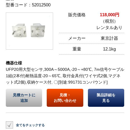
型番コード：52012500
販売価格
118,000円
（税別）
レンタルあり
メーカー
東京計器
重量
12.1kg
機器仕様
UFP20用大型センサ,300A～5000A,-20～+80℃, 7m信号ケーブル
1組(2本付)耐熱温度-20～65℃, 取付金具付(ワイヤ式2個,マグネ
ット式2個),収納ケース付, 〇[別途:991731コンパウンド]
見積カートに
見積・
製品詳細を
追加
お問い合わせ
見る
全てをチェックする