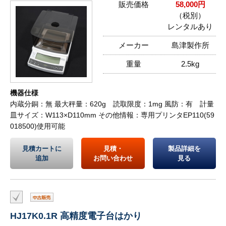
販売価格
58,000円
（税別）
レンタルあり
メーカー
島津製作所
重量
2.5kg
機器仕様
内蔵分銅：無 最大秤量：620g 読取限度：1mg 風防：有 計量
皿サイズ：W113×D110mm その他情報：専用プリンタEP110(59
018500)使用可能
見積カートに
見積・
製品詳細を
追加
お問い合わせ
見る
HJ17K0.1R 高精度電子台はかり