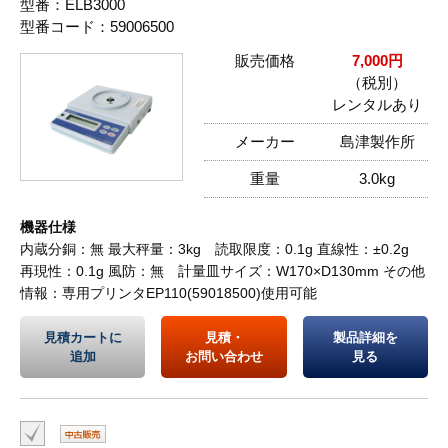
型番：ELB3000
型番コード：59006500
販売価格
7,000円
（税別）
レンタルあり
メーカー
島津製作所
重量
3.0kg
機器仕様
内蔵分銅：無 最大秤量：3kg 読取限度：0.1g 直線性：±0.2g
再現性：0.1g 風防：無 計量皿サイズ：W170×D130mm その他
情報：専用プリンタEP110(59018500)使用可能
見積カートに
見積・
製品詳細を
追加
お問い合わせ
見る