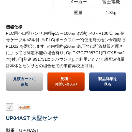
メーカー
富士電機
重量
1.3kg
機器仕様
FLC用小口径センサ,内径φ13～100mm(V法),-40～+100℃, 5m信
号ケーブル×2本付, ※FLC(ポータフローX)使用時のセンサ種類は
FLD22 を選択します, ※内径約φ20mm以下では配管材質と厚さ
によっては測定不能の場合有り, Op.TK7G77987C1(FLCX 5m×2
本)付, 〇[別途:991731コンパウンド], ご利用いただく超音波流量
計本体とセンサとの組合せでの事前再校正可能。
見積カートに
見積・
製品詳細を
追加
お問い合わせ
見る
UP04AST 大型センサ
型番：UP04AST