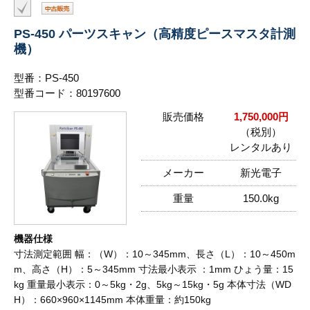
PS-450 パーツスキャン（高精度ピースマスタ計測
機）
型番：PS-450
型番コード：80197600
販売価格
1,750,000円
（税別）
レンタルあり
メーカー
新光電子
重量
150.0kg
機器仕様
寸法測定範囲 幅：（W）：10～345mm、長さ（L）：10～450m
m、高さ（H）：5～345mm 寸法最小表示 ：1mm ひょう量：15
kg 重量最小表示：0～5kg・2g、5kg～15kg・5g 本体寸法（WD
H）：660×960×1145mm 本体重量：約150kg