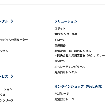
ンタル
ソリューション
ロボット
3Dプリンター事業
モバイルWifiルーター
ドローン
医療機器
ション
変電設備・変圧器のレンタル
＊関係会社の淀川変圧器（株）よりサー
買い取り
オペレーティングリース
海外向けレンタル
ービス
オンラインショップ（Web決済）
ューション
PCガレージ
タル
測定器ガレージ
ングリース