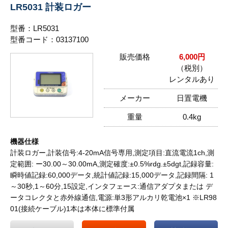
LR5031 計装ロガー
型番：LR5031
型番コード：03137100
販売価格
6,000円
（税別）
レンタルあり
メーカー
日置電機
重量
0.4kg
機器仕様
計装ロガー,計装信号:4-20mA信号専用,測定項目:直流電流1ch,測
定範囲: ー30.00～30.00mA,測定確度:±0.5%rdg.±5dgt,記録容量:
瞬時値記録:60,000データ,統計値記録:15,000データ,記録間隔: 1
～30秒,1～60分,15設定,インタフェース:通信アダプタまたは デ
ータコレクタと赤外線通信,電源:単3形アルカリ乾電池×1 ※LR98
01(接続ケーブル)1本は本体に標準付属