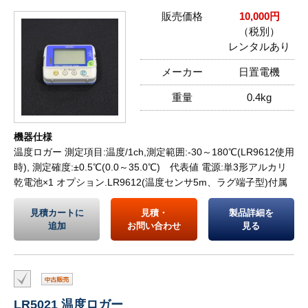
販売価格
10,000円
（税別）
レンタルあり
メーカー
日置電機
重量
0.4kg
機器仕様
温度ロガー 測定項目:温度/1ch,測定範囲:-30～180℃(LR9612使用
時), 測定確度:±0.5℃(0.0～35.0℃) 代表値 電源:単3形アルカリ
乾電池×1 オプション.LR9612(温度センサ5m、ラグ端子型)付属
見積カートに
見積・
製品詳細を
追加
お問い合わせ
見る
LR5021 温度ロガー