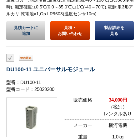
時), 測定確度:±0.5℃(0.0～35.0℃),±1℃(-40～70℃),電源:単3形ア
ルカリ 乾電池×1,Op.LR9603(温度センサ10m)
見積カートに
見積・
製品詳細を
追加
お問い合わせ
見る
DU100-11 ユニバーサルモジュール
型番：DU100-11
型番コード：25029200
販売価格
34,000円
（税別）
レンタルあり
メーカー
横河電機
重量
1.0kg