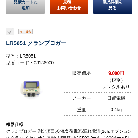
見積カートに
見積・
製品詳細を
追加
お問い合わせ
見る
LR5051 クランプロガー
型番：LR5051
型番コード：03136000
販売価格
9,000円
（税別）
レンタルあり
メーカー
日置電機
重量
0.4kg
機器仕様
クランプロガー,測定項目:交流負荷電流/漏れ電流(2ch,オプション
のクランプ センサを使用),測定範囲:AC500.0mA～1000Arms,5レ