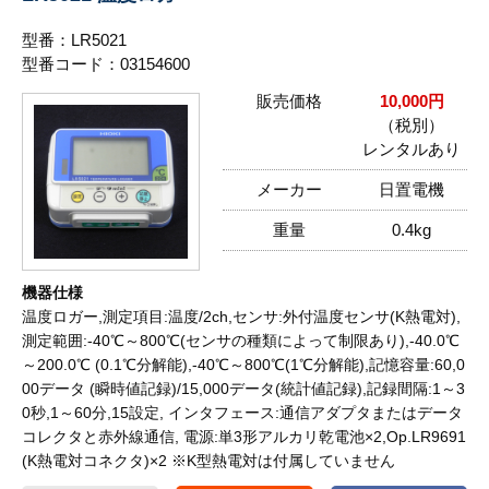
型番：LR5021
型番コード：03154600
販売価格
10,000円
（税別）
レンタルあり
メーカー
日置電機
重量
0.4kg
機器仕様
温度ロガー,測定項目:温度/2ch,センサ:外付温度センサ(K熱電対),
測定範囲:-40℃～800℃(センサの種類によって制限あり),-40.0℃
～200.0℃ (0.1℃分解能),-40℃～800℃(1℃分解能),記憶容量:60,0
00データ (瞬時値記録)/15,000データ(統計値記録),記録間隔:1～3
0秒,1～60分,15設定, インタフェース:通信アダプタまたはデータ
コレクタと赤外線通信, 電源:単3形アルカリ乾電池×2,Op.LR9691
(K熱電対コネクタ)×2 ※K型熱電対は付属していません