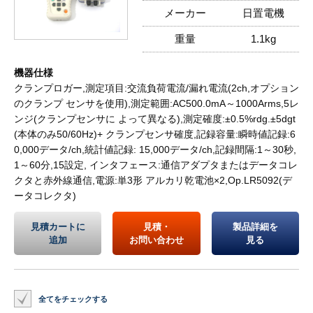
メーカー
日置電機
重量
1.1kg
機器仕様
クランプロガー,測定項目:交流負荷電流/漏れ電流(2ch,オプション
のクランプ センサを使用),測定範囲:AC500.0mA～1000Arms,5レ
ンジ(クランプセンサに よって異なる),測定確度:±0.5%rdg.±5dgt
(本体のみ50/60Hz)+ クランプセンサ確度,記録容量:瞬時値記録:6
0,000データ/ch,統計値記録: 15,000データ/ch,記録間隔:1～30秒,
1～60分,15設定, インタフェース:通信アダプタまたはデータコレ
クタと赤外線通信,電源:単3形 アルカリ乾電池×2,Op.LR5092(デ
ータコレクタ)
見積カートに
見積・
製品詳細を
追加
お問い合わせ
見る
全てをチェックする