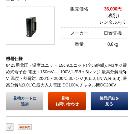
販売価格
36,000円
（税別）
レンタルあり
メーカー
日置電機
重量
0.8kg
機器仕様
8423用電圧・温度ユニット,15ch/ユニット(全ch絶縁), M3ネジ締
め式端子台 電圧:±150mV～±100V,1-5Vf.s.6レンジ,最高分解能5μ
V, 温度・熱電対:-200℃～2000℃,3レンジ(K,E,J,T,N,W,R,S,B), 最
高分解能0.01℃,最大入力電圧:DC100V,チャネル間DC200V
見積カートに
見積・
製品詳細を
追加
お問い合わせ
見る