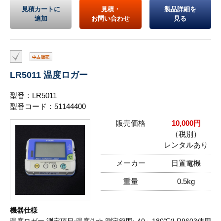
見積カートに
見積・
製品詳細を
追加
お問い合わせ
見る
LR5011 温度ロガー
型番：LR5011
型番コード：51144400
販売価格
10,000円
（税別）
レンタルあり
メーカー
日置電機
重量
0.5kg
機器仕様
温度ロガー,測定項目:温度/1ch,測定範囲:-40～180℃(LR9603使用