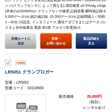
ンジ(クランプセンサに よって異なる),測定確度:±0.5%rdg.±5dgt
(本体のみ50/60Hz)+ クランプセンサ確度,記録容量:瞬時値記録:6
0,000データ/ch,統計値記録: 15,000データ/ch,記録間隔:1～30秒,
1～60分,15設定, インタフェース:通信アダプタまたはデータコレ
クタと赤外線通信,電源:単3形 アルカリ乾電池×2
見積カートに
見積・
製品詳細を
追加
お問い合わせ
見る
LR5051 クランプロガー
型番：LR5051
型番コード：03134500
販売価格
25,000円
（税別）
レンタルあり