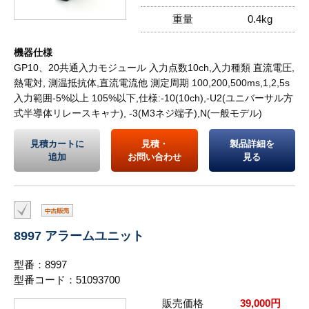
重量
0.4kg
機器仕様
GP10、20共通入力モジュール 入力点数10ch,入力種類 直流電圧,
熱電対, 測温抵抗体,直流電流他 測定周期 100,200,500ms,1,2,5s
入力範囲-5%以上 105%以下,仕様:-10(10ch),-U2(ユニバーサル方
式半導体リレースキャナ), -3(M3ネジ端子),N(一般モデル)
見積カートに
見積・
製品詳細を
追加
お問い合わせ
見る
8997 アラームユニット
型番：8997
型番コード：51093700
販売価格
39,000円