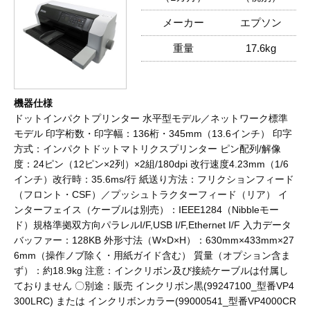
メーカー
エプソン
重量
17.6kg
機器仕様
ドットインパクトプリンター 水平型モデル／ネットワーク標準
モデル 印字桁数・印字幅：136桁・345mm（13.6インチ） 印字
方式：インパクトドットマトリクスプリンター ピン配列/解像
度：24ピン（12ピン×2列）×2組/180dpi 改行速度4.23mm（1/6
インチ）改行時：35.6ms/行 紙送り方法：フリクションフィード
（フロント・CSF）／プッシュトラクターフィード（リア） イ
ンターフェイス（ケーブルは別売）：IEEE1284（Nibbleモー
ド）規格準拠双方向パラレルI/F,USB I/F,Ethernet I/F 入力データ
バッファー：128KB 外形寸法（W×D×H）：630mm×433mm×27
6mm（操作ノブ除く・用紙ガイド含む） 質量（オプション含ま
ず）：約18.9kg 注意：インクリボン及び接続ケーブルは付属し
ておりません 〇別途：販売 インクリボン黒(99247100_型番VP4
300LRC) または インクリボンカラー(99000541_型番VP4000CR