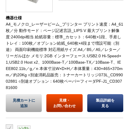
機器仕様
A4_モノクロ_レーザービーム_プリンター プリント速度：A4_61
枚／分 動作モード：ページ記述言語_LIPS V 最大プリント解像
度:2400dpi相当 給紙容量：標準_カセット：640枚×1段、手差し
トレイ：100枚／オプション給紙_640枚×4段まで増設可能（別
途） 両面印刷機能標準 対応用紙サイズ:A4／B5／A5／レター／
リーガルほか メモリ:2GB インターフェース:USB2.0 Hi-Speed×
1,USB2.0 Host x2、1000Base-T／100Base-TX／10Base-T、IE
EE802.11b／g／n 本体寸法W×D×H／本体重量：430×465×370m
m／約20Kg ○別途消耗品販売：トナーカートリッジ073L_CD990
02881 ○別途オプション：640枚ペーパーフィーダPF-J1_CD307
81600
見積カートに
見積・
製品詳細を
追加
お問い合わせ
見る