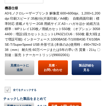
機器仕様
A3モノクロレーザープリンタ 解像度:600×600dpi、1,200×1,200
dpi 印刷スピード:35枚/分(片面印刷／A4横) 自動両面印刷：標
準対応 搭載メモリー:2GB 用紙サイズ:A3～ハガキほか 給紙方法
標準：MPトレイ120枚／用紙カセット550枚 （オプション 3058
4400：増設1段カセットユニットLPA3Z1CU6：550枚 最大3段ま
で増設可能) インターフェース:1000BASE-T/100BASE-TX/10BA
SE-T/SuperSpeed USB 外形寸法 (本体のみ)使用時：490×782×3
38（mm） 耐久性:60万ページまたは5年の早い方 質量：21㎏ 〇
別途：販売 トナーカートリッジ(99002001)
見積カートに
見積・
製品詳細を
追加
お問い合わせ
見る
全てをチェックする
チェックした製品をまとめて