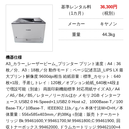
基準レンタル料
36,300円
（1カ月）
（税別）
メーカー
キヤノン
重量
44.3kg
機器仕様
A3_カラー_レーザービーム_プリンター プリント速度：A4：36
枚／分、A3：18枚／分 動作モード：ページ記述言語_LIPS LX 最
大プリント解像度:9600dpi相当 給紙容量：標準_カセット：640
枚×1段、手差しトレイ：120枚／オプション給紙_640枚×4段ま
で増設可能（別途） 両面印刷機能標準 対応用紙サイズ:A3／A4
／A5／B4／B5／レター／リーガルほか メモリ:2GB インターフ
ェース:USB2.0 Hi-Speed×1,USB2.0 Host x2、1000Base-T／100
Base-TX／10Base-T、IEEE802.11b／g／n 本体寸法W×D×H／本
体重量：556x585x403mm／約38Kg ○別途：販売 トナーカート
リッジ Bk:99461600,Y:99461700,M:99461800,C:99461900, 回
収トナーボックス:99462000, ドラムカートリッジ:99462100×4