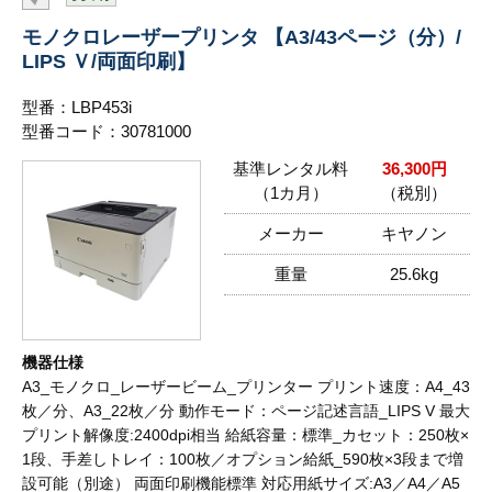
モノクロレーザープリンタ 【A3/43ページ（分）/
LIPS Ｖ/両面印刷】
型番：LBP453i
型番コード：30781000
基準レンタル料
36,300円
（1カ月）
（税別）
メーカー
キヤノン
重量
25.6kg
機器仕様
A3_モノクロ_レーザービーム_プリンター プリント速度：A4_43
枚／分、A3_22枚／分 動作モード：ページ記述言語_LIPS V 最大
プリント解像度:2400dpi相当 給紙容量：標準_カセット：250枚×
1段、手差しトレイ：100枚／オプション給紙_590枚×3段まで増
設可能（別途） 両面印刷機能標準 対応用紙サイズ:A3／A4／A5