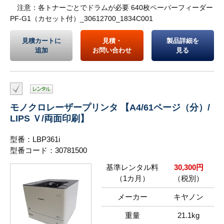
注意：各トナーごとでドラムが必要 640枚ペーパーフィーダー
PF-G1（カセット付）_30612700_1834C001
見積カートに
見積・
製品詳細を
追加
お問い合わせ
見る
モノクロレーザープリンタ 【A4/61ページ（分）/
LIPS Ｖ/両面印刷】
型番：LBP361i
型番コード：30781500
基準レンタル料
30,300円
（1カ月）
（税別）
メーカー
キヤノン
重量
21.1kg