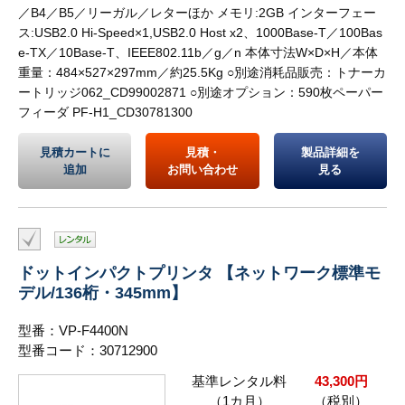
／B4／B5／リーガル／レターほか メモリ:2GB インターフェー
ス:USB2.0 Hi-Speed×1,USB2.0 Host x2、1000Base-T／100Bas
e-TX／10Base-T、IEEE802.11b／g／n 本体寸法W×D×H／本体
重量：484×527×297mm／約25.5Kg ○別途消耗品販売：トナーカ
ートリッジ062_CD99002871 ○別途オプション：590枚ペーパー
フィーダ PF-H1_CD30781300
見積カートに
見積・
製品詳細を
追加
お問い合わせ
見る
ドットインパクトプリンタ 【ネットワーク標準モ
デル/136桁・345mm】
型番：VP-F4400N
型番コード：30712900
基準レンタル料
43,300円
（1カ月）
（税別）