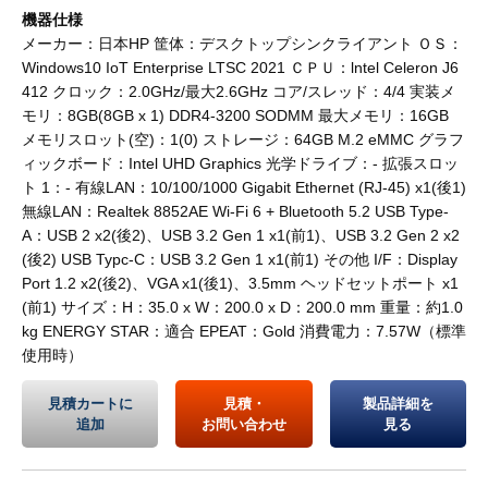
機器仕様
メーカー：日本HP 筐体：デスクトップシンクライアント ＯＳ：
Windows10 IoT Enterprise LTSC 2021 ＣＰＵ：lntel Celeron J6
412 クロック：2.0GHz/最大2.6GHz コア/スレッド：4/4 実装メ
モリ：8GB(8GB x 1) DDR4-3200 SODMM 最大メモリ：16GB
メモリスロット(空)：1(0) ストレージ：64GB M.2 eMMC グラフ
ィックボード：Intel UHD Graphics 光学ドライブ：- 拡張スロッ
ト 1：- 有線LAN：10/100/1000 Gigabit Ethernet (RJ-45) x1(後1)
無線LAN：Realtek 8852AE Wi-Fi 6 + Bluetooth 5.2 USB Type-
A：USB 2 x2(後2)、USB 3.2 Gen 1 x1(前1)、USB 3.2 Gen 2 x2
(後2) USB Typc-C：USB 3.2 Gen 1 x1(前1) その他 I/F：Display
Port 1.2 x2(後2)、VGA x1(後1)、3.5mm ヘッドセットポート x1
(前1) サイズ：H：35.0 x W：200.0 x D：200.0 mm 重量：約1.0
kg ENERGY STAR：適合 EPEAT：Gold 消費電力：7.57W（標準
使用時）
見積カートに
見積・
製品詳細を
追加
お問い合わせ
見る