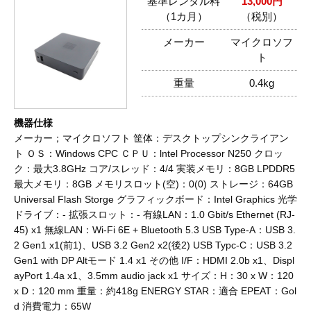
基準レンタル料
13,000円
（1カ月）
（税別）
メーカー
マイクロソフ
ト
重量
0.4kg
機器仕様
メーカー；マイクロソフト 筐体：デスクトップシンクライアン
ト ＯＳ：Windows CPC ＣＰＵ：lntel Processor N250 クロッ
ク：最大3.8GHz コア/スレッド：4/4 実装メモリ：8GB LPDDR5
最大メモリ：8GB メモリスロット(空)：0(0) ストレージ：64GB
Universal Flash Storge グラフィックボード：Intel Graphics 光学
ドライブ：- 拡張スロット：- 有線LAN：1.0 Gbit/s Ethernet (RJ-
45) x1 無線LAN：Wi-Fi 6E + Bluetooth 5.3 USB Type-A：USB 3.
2 Gen1 x1(前1)、USB 3.2 Gen2 x2(後2) USB Typc-C：USB 3.2
Gen1 with DP Altモード 1.4 x1 その他 I/F：HDMI 2.0b x1、Displ
ayPort 1.4a x1、3.5mm audio jack x1 サイズ：H：30 x W：120
x D：120 mm 重量：約418g ENERGY STAR：適合 EPEAT：Gol
d 消費電力：65W