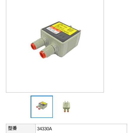
型番
34330A