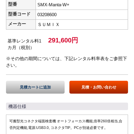
型番
SMX-Manta-W+
型番コード
03208600
メーカー
ＳＵＭＩＸ
291,600円
基準レンタル料1
カ月（税別）
※その他の期間については、下記レンタル料率表をご参照下
さい。
見積カートに追加
見積・お問い合わせ
機器仕様
可搬型光コネクタ端面検査機 オートフォーカス機能,倍率260倍相当,合
否判定機能,電源:USB3.0, コネクタTIP。PCが別途必要です。