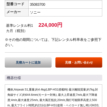
型番コード
35083700
メーカー
ソニー
224,000円
基準レンタル料1
カ月（税別）
※その他の期間については、下記レンタル料率表をご参照下
さい。
見積カートに追加
見積・お問い合わせ
機器仕様
機体;Airpeak S1,重量;約4.4kg(LBP-HS1搭載時) 最大離陸質量;約7kg,対
角線サイズ;約644.6mm(モーター対角), 最大上昇速度;7m/s,最大下降速
度;4m/s,最大速度;25m/s, 最大風圧抵抗;20m/s,飛行可能限界高度;2,500
m, 最大フライト時間;約22分(LBP-HS1使用・ペイロード無し時) GNSS;