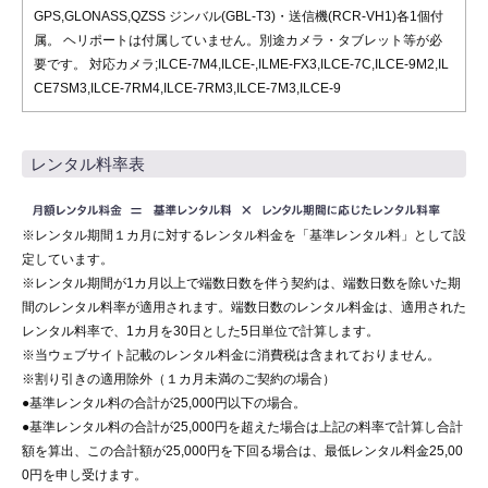
GPS,GLONASS,QZSS ジンバル(GBL-T3)・送信機(RCR-VH1)各1個付
属。 ヘリポートは付属していません。別途カメラ・タブレット等が必
要です。 対応カメラ;ILCE-7M4,ILCE-,ILME-FX3,ILCE-7C,ILCE-9M2,IL
CE7SM3,ILCE-7RM4,ILCE-7RM3,ILCE-7M3,ILCE-9
レンタル料率表
※レンタル期間１カ月に対するレンタル料金を「基準レンタル料」として設
定しています。
※レンタル期間が1カ月以上で端数日数を伴う契約は、端数日数を除いた期
間のレンタル料率が適用されます。端数日数のレンタル料金は、適用された
レンタル料率で、1カ月を30日とした5日単位で計算します。
※当ウェブサイト記載のレンタル料金に消費税は含まれておりません。
※割り引きの適用除外（１カ月未満のご契約の場合）
●基準レンタル料の合計が25,000円以下の場合。
●基準レンタル料の合計が25,000円を超えた場合は上記の料率で計算し合計
額を算出、この合計額が25,000円を下回る場合は、最低レンタル料金25,00
0円を申し受けます。