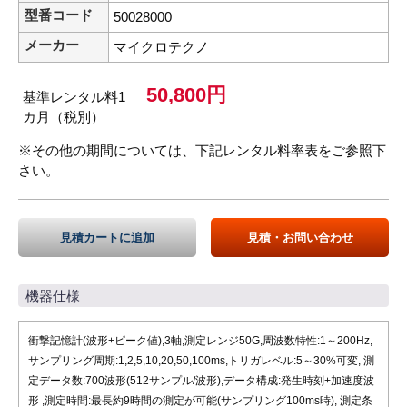
型番コード
50028000
メーカー
マイクロテクノ
50,800円
基準レンタル料1
カ月（税別）
※その他の期間については、下記レンタル料率表をご参照下
さい。
見積カートに追加
見積・お問い合わせ
機器仕様
衝撃記憶計(波形+ピーク値),3軸,測定レンジ50G,周波数特性:1～200Hz,
サンプリング周期:1,2,5,10,20,50,100ms,トリガレベル:5～30%可変, 測
定データ数:700波形(512サンプル/波形),データ構成:発生時刻+加速度波
形 ,測定時間:最長約9時間の測定が可能(サンプリング100ms時), 測定条