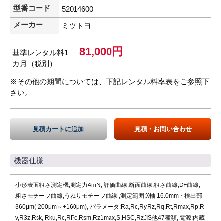
型番コード
52014600
メーカー
ミツトヨ
81,000円
基準レンタル料1
カ月（税別）
※その他の期間については、下記レンタル料率表をご参照下
さい。
見積カートに追加
見積・お問い合わせ
機器仕様
小形表面粗さ測定機,測定力4mN, 評価曲線:断面曲線,粗さ曲線,DF曲線,
粗さモチーフ曲線,うねりモチーフ曲線 ,測定範囲:X軸 16.0mm・検出部
360μm(-200μm～+160μm), パラメータ:Ra,Rc,Ry,Rz,Rq,Rt,Rmax,Rp,R
v,R3z,Rsk, Rku,Rc,RPc,Rsm,Rz1max,S,HSC,RzJIS他47種類, 電源:内蔵