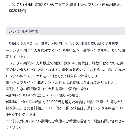
バッテリ(Ni-MH充電池)とACアダプタ,質量:1.8kg, プリンタ内蔵,○[別途:
992945紙]
レンタル料率表
※レンタル期間１カ月に対するレンタル料金を「基準レンタル料」として設
定しています。
※レンタル期間が1カ月以上で端数日数を伴う契約は、端数日数を除いた期
間のレンタル料率が適用されます。端数日数のレンタル料金は、適用された
レンタル料率で、1カ月を30日とした5日単位で計算します。
※当ウェブサイト記載のレンタル料金に消費税は含まれておりません。
※割り引きの適用除外（１カ月未満のご契約の場合）
●基準レンタル料の合計が25,000円以下の場合。
●基準レンタル料の合計が25,000円を超えた場合は上記の料率で計算し合計
額を算出、この合計額が25,000円を下回る場合は、最低レンタル料金25,00
0円を申し受けます。
※下記以外のレンタル期間のご利用をご希望の場合は、別途お問い合わせを
ください。