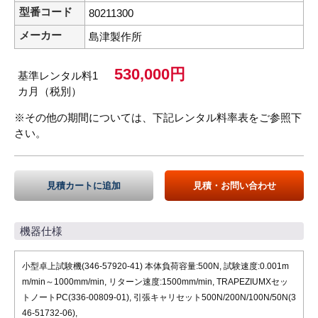
型番コード
80211300
メーカー
島津製作所
530,000円
基準レンタル料1
カ月（税別）
※その他の期間については、下記レンタル料率表をご参照下
さい。
見積カートに追加
見積・お問い合わせ
機器仕様
小型卓上試験機(346-57920-41) 本体負荷容量:500N, 試験速度:0.001m
m/min～1000mm/min, リターン速度:1500mm/min, TRAPEZIUMXセッ
トノートPC(336-00809-01), 引張キャリセット500N/200N/100N/50N(3
46-51732-06),