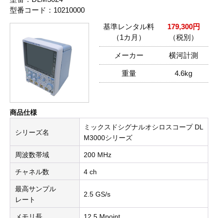
型番コード：10210000
基準レンタル料
179,300円
（1カ月）
（税別）
メーカー
横河計測
重量
4.6kg
商品仕様
ミックスドシグナルオシロスコープ DL
シリーズ名
M3000シリーズ
周波数帯域
200 MHz
チャネル数
4 ch
最高サンプル
2.5 GS/s
レート
メモリ長
12.5 Mpoint