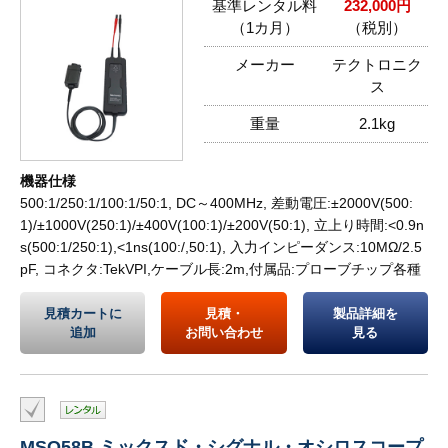
基準レンタル料
232,000円
（1カ月）
（税別）
メーカー
テクトロニク
ス
重量
2.1kg
機器仕様
500:1/250:1/100:1/50:1, DC～400MHz, 差動電圧:±2000V(500:
1)/±1000V(250:1)/±400V(100:1)/±200V(50:1), 立上り時間:<0.9n
s(500:1/250:1),<1ns(100:/,50:1), 入力インピーダンス:10MΩ/2.5
pF, コネクタ:TekVPI,ケーブル長:2m,付属品:プローブチップ各種
見積カートに
見積・
製品詳細を
追加
お問い合わせ
見る
MSO58B ミックスド・シグナル・オシロスコープ