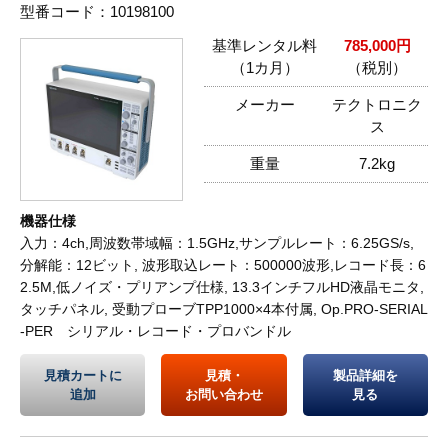
型番コード：10198100
基準レンタル料
785,000円
（1カ月）
（税別）
メーカー
テクトロニク
ス
重量
7.2kg
機器仕様
入力：4ch,周波数帯域幅：1.5GHz,サンプルレート：6.25GS/s,
分解能：12ビット, 波形取込レート：500000波形,レコード長：6
2.5M,低ノイズ・プリアンプ仕様, 13.3インチフルHD液晶モニタ,
タッチパネル, 受動プローブTPP1000×4本付属, Op.PRO-SERIAL
-PER シリアル・レコード・プロバンドル
見積カートに
見積・
製品詳細を
追加
お問い合わせ
見る