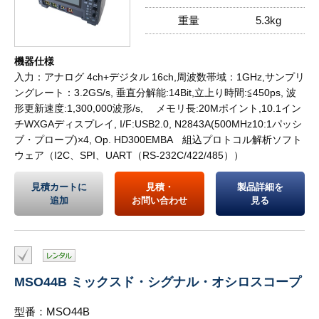
重量
5.3kg
機器仕様
入力：アナログ 4ch+デジタル 16ch,周波数帯域：1GHz,サンプリ
ングレート：3.2GS/s, 垂直分解能:14Bit,立上り時間:≦450ps, 波
形更新速度:1,300,000波形/s, メモリ長:20Mポイント,10.1イン
チWXGAディスプレイ, I/F:USB2.0, N2843A(500MHz10:1パッシ
ブ・プローブ)×4, Op. HD300EMBA 組込プロトコル解析ソフト
ウェア（I2C、SPI、UART（RS-232C/422/485））
見積カートに
見積・
製品詳細を
追加
お問い合わせ
見る
MSO44B ミックスド・シグナル・オシロスコープ
型番：MSO44B