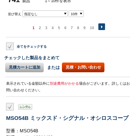
製品
1～10件を表示
並び替え
指定なし
10件
1
2
3
4
5
6
7
8
9
10
全てをチェックする
チェックした製品をまとめて
見積カートに追加
または
見積・お問い合わせ
表示されている金額以外に
別途費用がかかる
場合がございます。詳しくはお
問い合わせください。
MSO54B ミックスド・シグナル・オシロスコープ
型番：MSO54B