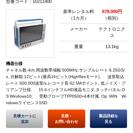
型番コード：10211400
基準レンタル料
678,000円
（1カ月）
（税別）
メーカー
テクトロニク
ス
重量
13.1kg
機器仕様
チャネル数:4ch,周波数帯域幅:500MHz,サンプルレート:6.25GS/
s, 分解能:12ビット(最高16ビット(HighResモード), 波形取込
レート:500,000波形/s,レコード長:62.5Mポイント, 低ノイズ・プ
リアンプ仕様, 15.6インチフルHD液晶モニタ,タッチパネル,O
S:Windows10, 受動プローブTPP0500×4本付属, Op. WIN Wi
ndowsライセンスSSD
見積カートに
見積・
製品詳細を
追加
お問い合わせ
見る