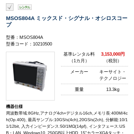
MSOS804A ミックスド・シグナル・オシロスコー
プ
型番：MSOS804A
型番コード：10210500
基準レンタル料
3,153,000円
（1カ月）
（税別）
メーカー
キーサイト・
テクノロジー
重量
13.3kg
機器仕様
周波数帯域:8GHz,アナログ4ch+デジタル16ch,メモリ長:400M/4c
h(Op.400), 最高サンプル:10GS/s(4ch),20GS/s(2ch), 分解能:10/1
1/12bit, 入力インピーダンス:50/1MΩ(14pf), インタフェース:US
B・LAN, Windows10, 250GB以上HDD, 15"カラーXGAタッチ・