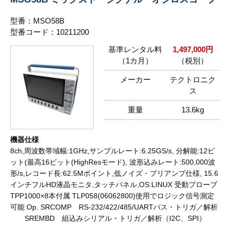
型番：MSO58B
型番コード：10211200
基準レンタル料
1,497,000円
（1カ月）
（税別）
メーカー
テクトロニク
ス
重量
13.6kg
機器仕様
8ch,周波数帯域幅:1GHz,サンプルレート:6.25GS/s, 分解能:12ビ
ット(最高16ビット(HighResモード), 波形込みレート:500,000波
形/s,レコード長:62.5Mポイント,低ノイズ・プリアンプ仕様, 15.6
インチフルHD液晶モニタ,タッチパネル,OS:LINUX 受動プローブ
TPP1000×8本付属 TLP058(06062800)使用でロジック信号測定
可能 Op. SRCOMP RS-232/422/485/UARTバス・トリガ／解析
SREMBD 組込みシリアル・トリガ／解析（I2C、SPI）