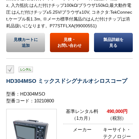
z, 入力抵抗:はんだ付けチップ100kΩ/ブラウザ150kΩ,最大動作電
圧:はんだ付けチップ±5.25V/ブラウザ±10V, コネクタ:TekConnec
t,ケーブル長1.3m, ※メーカ標準付属品のはんだ付けチップは消
耗品扱いになります。P77STFLXA(99000551)
見積カートに
見積・
製品詳細を
追加
お問い合わせ
見る
HD304MSO ミックスドシグナルオシロスコープ
型番：HD304MSO
型番コード：10210800
基準レンタル料
490,000円
（1カ月）
（税別）
メーカー
キーサイト・
テクノロジー