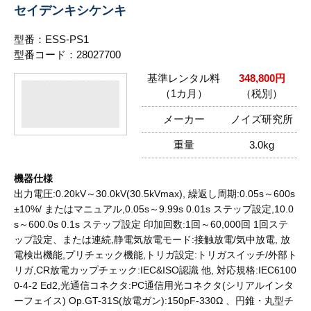
セイデンキシケンキ
型番：ESS-PS1
型番コード：28027700
基準レンタル料
348,800円
（1カ月）
（税別）
メーカー
ノイズ研究所
重量
3.0kg
機器仕様
出力電圧:0.20kV～30.0kV(30.5kVmax), 繰返し周期:0.05s～600s
±10%/ またはマニュアル,0.05s～9.99s 0.01s ステップ設定,10.0
s～600.0s 0.1s ステップ設定 印加回数:1回～60,000回 1回ステ
ップ設定、または連続,静電気放電モード:接触放電/気中放電, 放
電検出機能,プリチェック機能,トリガ設定:トリガスイッチ/外部ト
リガ,CR放電カップチェック:IEC&ISO認識 他, 対応規格:IEC6100
0-4-2 Ed2,光通信コネクタ:PC通信用光コネクタ(シリアルインタ
ーフェイス) Op.GT-31S(放電ガン):150pF-330Ω 、円錐・丸型チ