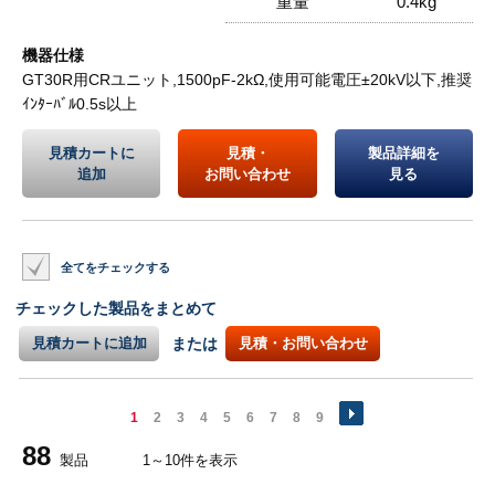
重量
0.4kg
機器仕様
GT30R用CRユニット,1500pF-2kΩ,使用可能電圧±20kV以下,推奨
ｲﾝﾀｰﾊﾞﾙ0.5s以上
見積カートに
見積・
製品詳細を
追加
お問い合わせ
見る
全てをチェックする
チェックした製品をまとめて
見積カートに追加
または
見積・お問い合わせ
1
2
3
4
5
6
7
8
9
88
製品
1～10件を表示