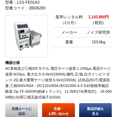
型番：LSS-FE01A3
型番コード：28026200
基準レンタル料
1,143,800円
（1カ月）
（税別）
メーカー
ノイズ研究所
重量
153.0kg
機器仕様
AC単相及び三相/DCモデル,電圧サージ波形:1.2/50μs,電流サージ
波形:8/20μs, 最大出力:6.6kV(3300A),極性:正/負,出力インピーダ
ンス:2Ω,最大重畳サージ波形:6.6kV(3300A), 試供品(EUT)電源容
量:三相500V/50A・DC125V/50A,IEC61000-4-5 Ed3規格準拠試
験器 Op.TF-6503P(絶縁トランス)、11-00017A(警告灯)、18-000
58B(LSS用三相五線式端子台50A)
見積カートに
見積・
製品詳細を
追加
お問い合わせ
見る