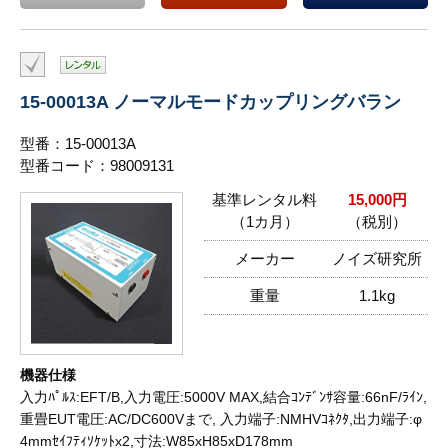
15-00013A ノーマルモードカップリングバラン
型番：15-00013A
型番コード：98009131
基準レンタル料
15,000円
（1カ月）
（税別）
メーカー
ノイズ研究所
重量
1.1kg
機器仕様
入力ﾊﾟﾙｽ:EFT/B,入力電圧:5000V MAX,結合ｺﾝﾃﾞﾝｻ容量:66nF/ﾗｲﾝ,
重畳EUT電圧:AC/DC600Vまで, 入力端子:NMHVｺﾈｸﾀ,出力端子:φ
4mmｾｲﾌﾃｨｿｹｯﾄx2,寸法:W85xH85xD178mm