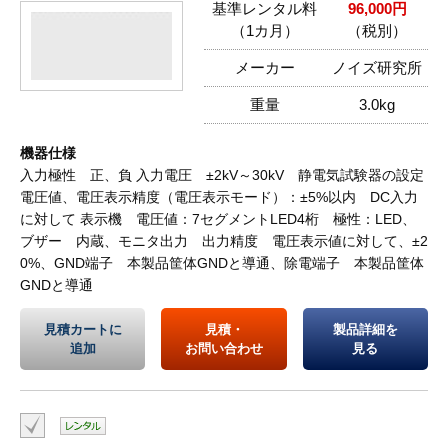
基準レンタル料
96,000円
（1カ月）
（税別）
メーカー
ノイズ研究所
重量
3.0kg
機器仕様
入力極性 正、負 入力電圧 ±2kV～30kV 静電気試験器の設定
電圧値、電圧表示精度（電圧表示モード）：±5%以内 DC入力
に対して 表示機 電圧値：7セグメントLED4桁 極性：LED、
ブザー 内蔵、モニタ出力 出力精度 電圧表示値に対して、±2
0%、GND端子 本製品筐体GNDと導通、除電端子 本製品筐体
GNDと導通
見積カートに
見積・
製品詳細を
追加
お問い合わせ
見る