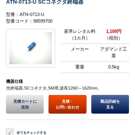
ATN-0713-U SCコネクタ終端器
型番：ATN-0713-U
型番コード：98599700
基準レンタル料
1,100円
（1カ月）
（税別）
メーカー
アダマンド工
業
重量
0.5kg
機器仕様
光終端器,SCコネクタ,SM用,波長1260～1620nm,
見積カートに
見積・
製品詳細を
追加
お問い合わせ
見る
全てをチェックする