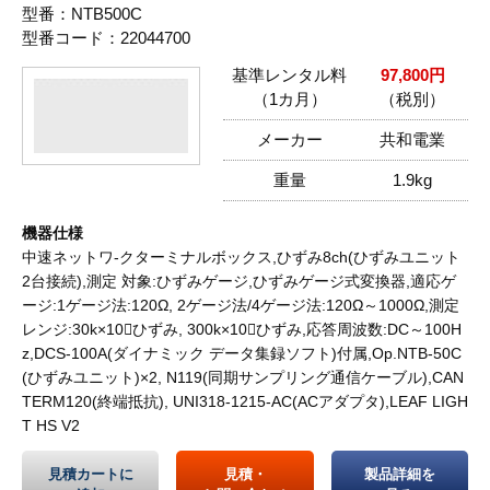
型番：NTB500C
型番コード：22044700
基準レンタル料
97,800円
（1カ月）
（税別）
メーカー
共和電業
重量
1.9kg
機器仕様
中速ネットワ-クターミナルボックス,ひずみ8ch(ひずみユニット
2台接続),測定 対象:ひずみゲージ,ひずみゲージ式変換器,適応ゲ
ージ:1ゲージ法:120Ω, 2ゲージ法/4ゲージ法:120Ω～1000Ω,測定
レンジ:30k×10ひずみ, 300k×10ひずみ,応答周波数:DC～100H
z,DCS-100A(ダイナミック データ集録ソフト)付属,Op.NTB-50C
(ひずみユニット)×2, N119(同期サンプリング通信ケーブル),CAN
TERM120(終端抵抗), UNI318-1215-AC(ACアダプタ),LEAF LIGH
T HS V2
見積カートに
見積・
製品詳細を