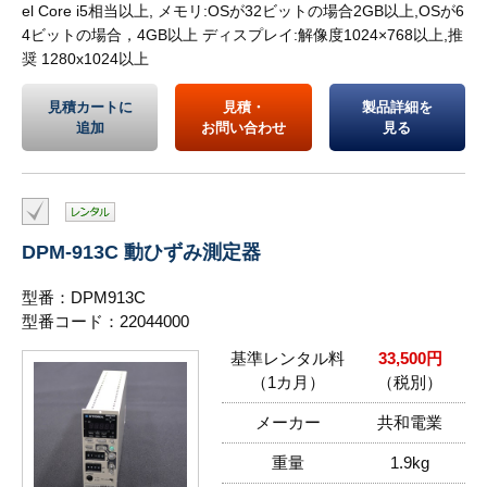
el Core i5相当以上, メモリ:OSが32ビットの場合2GB以上,OSが6
4ビットの場合，4GB以上 ディスプレイ:解像度1024×768以上,推
奨 1280x1024以上
見積カートに
見積・
製品詳細を
追加
お問い合わせ
見る
DPM-913C 動ひずみ測定器
型番：DPM913C
型番コード：22044000
基準レンタル料
33,500円
（1カ月）
（税別）
メーカー
共和電業
重量
1.9kg