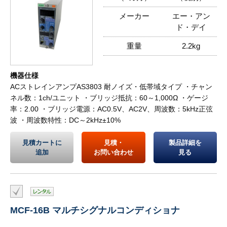
メーカー
エー・アン
ド・デイ
重量
2.2kg
機器仕様
ACストレインアンプAS3803 耐ノイズ・低帯域タイプ ・チャン
ネル数：1ch/ユニット ・ブリッジ抵抗：60～1,000Ω ・ゲージ
率：2.00 ・ブリッジ電源：AC0.5V、AC2V、周波数：5kHz正弦
波 ・周波数特性：DC～2kHz±10%
見積カートに
見積・
製品詳細を
追加
お問い合わせ
見る
MCF-16B マルチシグナルコンディショナ