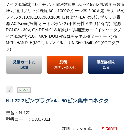
ノイズ低減型) 16chモデル,周波数範囲:DC～2.5kHz,搬送周波数:5
kHz, 適用ブリッジ抵抗:60～1000Ω,ケージ率:2.00固定, 出力:±5V,
フィルタ:10,30,100,300,1000HzおよびFLATの6段, ブリッジ電
源:AC2Vrms,抵抗:オートバランス(不揮発性メモリに保存), 電源:
DC10V～30V, Op.DPM-91A-I(動ひずみ測定カードインバータノ
イズ低減型)×10、MCF-DUMMY2(1チャネルダミーカード)×6、
MCF-HANDLE(MCF用ハンドル)、UNI360-1540-AC(ACアダプ
タ)
見積カートに
見積・
製品詳細を
追加
お問い合わせ
見る
N-122 7ピンプラグ×4 - 50ピン集中コネクタ
型番：N-122
型番コード：98007011
基準レンタル料
5,500円