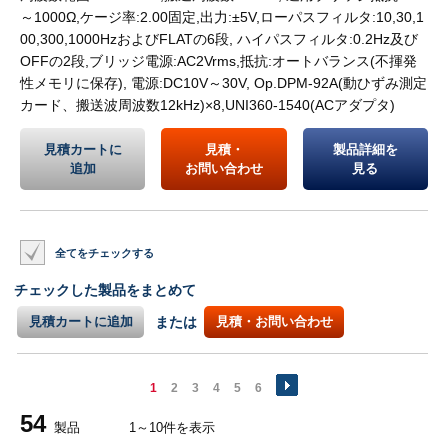
～1000Ω,ケージ率:2.00固定,出力:±5V,ローパスフィルタ:10,30,1
00,300,1000HzおよびFLATの6段, ハイパスフィルタ:0.2Hz及び
OFFの2段,ブリッジ電源:AC2Vrms,抵抗:オートバランス(不揮発
性メモリに保存), 電源:DC10V～30V, Op.DPM-92A(動ひずみ測定
カード、搬送波周波数12kHz)×8,UNI360-1540(ACアダプタ)
見積カートに
見積・
製品詳細を
追加
お問い合わせ
見る
全てをチェックする
チェックした製品をまとめて
見積カートに追加
または
見積・お問い合わせ
1
2
3
4
5
6
54
製品
1～10件を表示