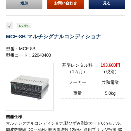
追加
お問い合わせ
見る
MCF-8B マルチシグナルコンディショナ
型番：MCF-8B
型番コード：22040400
基準レンタル料
193,600円
（1カ月）
（税別）
メーカー
共和電業
重量
5.0kg
機器仕様
マルチシグナルコンディショナ,動ひずみ測定カード8chモデル,
周波数範囲:DC～5kHz,搬送周波数:12kHz, 適用ブリッジ抵抗:60