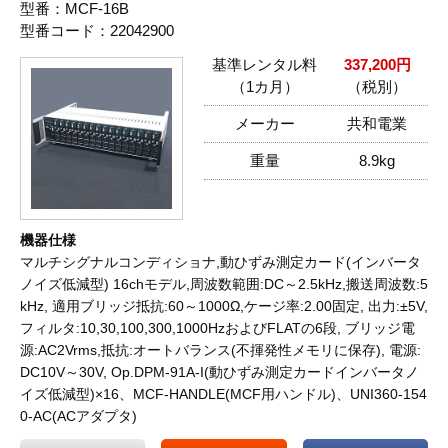
型番：MCF-16B
型番コード：22042900
基準レンタル料
337,200円
（1カ月）
（税別）
メーカー
共和電業
重量
8.9kg
機器仕様
マルチシグナルコンディショナ,動ひずみ測定カード(インバータ
ノイズ低減型) 16chモデル,周波数範囲:DC～2.5kHz,搬送周波数:5
kHz, 適用ブリッジ抵抗:60～1000Ω,ケージ率:2.00固定, 出力:±5V,
フィルタ:10,30,100,300,1000HzおよびFLATの6段, ブリッジ電
源:AC2Vrms,抵抗:オートバランス(不揮発性メモリに保存), 電源:
DC10V～30V, Op.DPM-91A-I(動ひずみ測定カードインバータノ
イズ低減型)×16、MCF-HANDLE(MCF用ハンドル)、UNI360-154
0-AC(ACアダプタ)