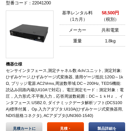
型番コード：22041200
基準レンタル料
58,500円
（1カ月）
（税別）
メーカー
共和電業
重量
1.8kg
機器仕様
センサインタフェース,測定チャネル数:4ch/ユニット, 測定対象:
ひずみゲージ,ひずみゲージ式変換器, 適用ゲージ抵抗:120Ω～1k
Ω, ブリッジ電源:AC2Vrms,周波数帯域:DC～200Hz, TEDS機能:
読込み回路内蔵(UI10Aで対応)， 電圧測定モード：測定対象：電
圧，入力形式:不平衡入力，応答周波数範囲：DC～１ｋHｚ， イ
ンタフェース:USB2.0, ダイナミックデータ解析ソフト(DCS100
A)標準付属， Op.入力アダプタ:UI10A(ひずみケージ式変換器用,
NDIS規格コネクタ), ACアダプタ(UNI360-1540)
見積カートに
見積・
製品詳細を