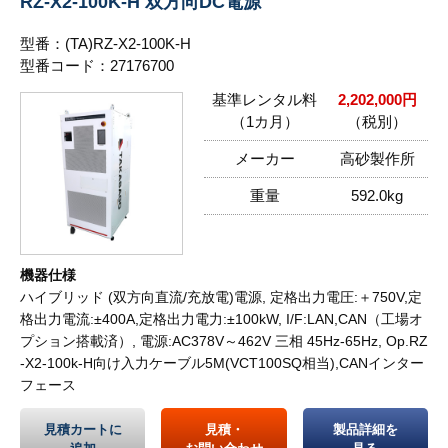
RZ-X2-100K-H 双方向DC電源
型番：(TA)RZ-X2-100K-H
型番コード：27176700
基準レンタル料
2,202,000円
（1カ月）
（税別）
メーカー
高砂製作所
重量
592.0kg
機器仕様
ハイブリッド (双方向直流/充放電)電源, 定格出力電圧:＋750V,定
格出力電流:±400A,定格出力電力:±100kW, I/F:LAN,CAN（工場オ
プション搭載済）, 電源:AC378V～462V 三相 45Hz-65Hz, Op.RZ
-X2-100k-H向け入力ケーブル5M(VCT100SQ相当),CANインター
フェース
見積カートに
見積・
製品詳細を