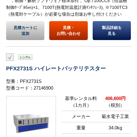
，制御・解析ソフトウェア標準添付， Op.7100CC5（恒温槽
制御ｹｰﾌﾞﾙ5m)×1、7100T(熱電対温度計測ｲﾝﾀﾌｪｰｽ), ※7100TC3
（熱電対ケーブル）が必要な場合は別途お申し付けください
見積カートに
見積・
製品詳細を
追加
お問い合わせ
見る
PFX2731S ハイレートバッテリテスター
型番：PFX2731S
型番コード：27146900
基準レンタル料
406,600円
（1カ月）
（税別）
メーカー
菊水電子工業
重量
34.0kg