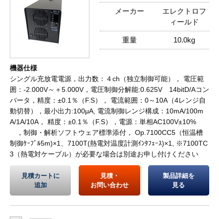
メーカー
エレクトロフ
ィールド
重量
10.0kg
機器仕様
シングル充放電電源，出力数：４ch（独立制御可能）， 電圧範
囲：-2.000V～＋5.000V，電圧制御分解能:0.625V 14bitD/Aコン
バータ，精度：±0.1％（F.S）， 電流範囲：0～10A（4レンジ自
動切替），最小出力:100μA, 電流制御レンジ構成：10mA/100m
A/1A/10A， 精度：±0.1％（F.S），電源：単相AC100V±10%
，制御・解析ソフトウェア標準添付， Op.7100CC5（恒温槽
制御ｹｰﾌﾞﾙ5m)×1、7100T(熱電対温度計測ｲﾝﾀﾌｪｰｽ)×1, ※7100TC
3（熱電対ケーブル）が必要な場合は別途お申し付けください
見積カートに
見積・
製品詳細を
追加
お問い合わせ
見る