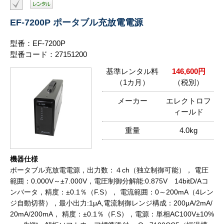
EF-7200P ポータブル充放電電源
型番：EF-7200P
型番コード：27151200
基準レンタル料
146,600円
（1カ月）
（税別）
メーカー
エレクトロフ
ィールド
重量
4.0kg
機器仕様
ポータブル充放電電源，出力数：４ch（独立制御可能）， 電圧
範囲：0.000V～±7.000V，電圧制御分解能:0.875V 14bitD/Aコ
ンバータ，精度：±0.1％（F.S）， 電流範囲：0～200mA（4レン
ジ自動切替），最小出力:1μA,電流制御レンジ構成：200μA/2mA/
20mA/200mA， 精度：±0.1％（F.S），電源：単相AC100V±10%