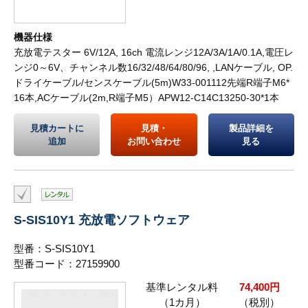
機器仕様
充放電テスター 6V/12A, 16ch 電流レンジ12A/3A/1A/0.1A,電圧レ
ンジ0～6V、チャンネル数16/32/48/64/80/96, ,LANケーブル, OP.
ドライケーブル/センスケーブル(5m)W33-001112先端R端子M6*
16本,ACケーブル(2m,R端子M5）APW12-C14C13250-30*1本
見積カートに
見積・
製品詳細を
追加
お問い合わせ
見る
S-SIS10Y1 充放電ソフトウェア
型番：S-SIS10Y1
型番コード：27159900
基準レンタル料
74,400円
（1カ月）
（税別）