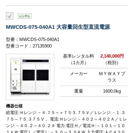
MWCDS-075-040A1 大容量回生型直流電源
型番：MWCDS-075-040A1
型番コード：27135900
基準レンタル料
2,140,000円
（1カ月）
（税別）
メーカー
ＭＹＷＡＹプ
ラス
重量
1600.0kg
機器仕様
総電圧:Ｈレンジ:－４.７５～＋７５３.７５Ｖ／Ｌレンジ:－１.３
７５～７５.３７５Ⅴ， 電流:Ｈレンジ:－４０２～４０２Ａ／Ｌレ
ンジ:－４０.２～４０.２Ａ 電力:電圧Ｈ／電流Ｈ:－１０１～１０
１ｋＷ,電圧Ｌ／電流Ｌ:－３.０～３.０ＫＷ 入力電圧:ＡＣ４２０