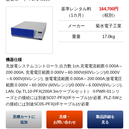
基準レンタル料
164,700円
（1カ月）
（税別）
メーカー
菊水電子工業
重量
17.0kg
機器仕様
充放電システムコントローラ,出力数:1ch,充電電流範囲:0.000A～
200.000A, 充電電圧範囲:0.000V～60.000V(60Vレンジ)/0.000V
～6.000V(6Vレンジ), 放電電流範囲:0.000A～200.000A,放電電圧
範囲:0.000V～60.000V (60Vレンジ)/0.000V～6.000V(6Vレンジ),
LAN, Op.TL10-PFX(200A 3mケーブルセット） ※PWR-01シリ
ーズとの接続には別途SC07-PFX(I/Fケーブル)が必要, PLZ-5Wと
の接続には別途SC05-PFX(I/Fケーブル)が必要
見積カートに
見積・
製品詳細を
追加
お問い合わせ
見る