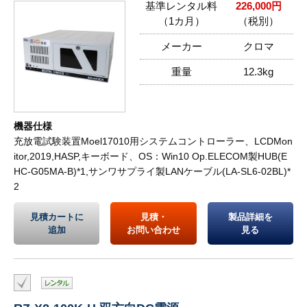
基準レンタル料
226,000円
（1カ月）
（税別）
メーカー
クロマ
重量
12.3kg
機器仕様
充放電試験装置Moel17010用システムコントローラー、LCDMon
itor,2019,HASP,キーボード、OS：Win10 Op.ELECOM製HUB(E
HC-G05MA-B)*1,サンワサプライ製LANケーブル(LA-SL6-02BL)*
2
見積カートに
見積・
製品詳細を
追加
お問い合わせ
見る