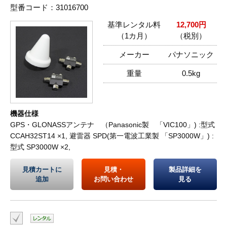
型番コード：31016700
基準レンタル料
12,700円
（1カ月）
（税別）
メーカー
パナソニック
重量
0.5kg
機器仕様
GPS・GLONASSアンテナ （Panasonic製 「VIC100」) :型式
CCAH32ST14 ×1, 避雷器 SPD(第一電波工業製 「SP3000W」) :
型式 SP3000W ×2,
見積カートに
見積・
製品詳細を
追加
お問い合わせ
見る