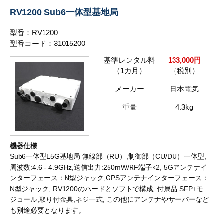
RV1200 Sub6一体型基地局
型番：RV1200
型番コード：31015200
基準レンタル料
133,000円
（1カ月）
（税別）
メーカー
日本電気
重量
4.3kg
機器仕様
Sub6一体型L5G基地局 無線部（RU）,制御部（CU/DU）一体型,
周波数:4.6 - 4.9GHz,送信出力:250mW/RF端子×2, 5Gアンテナイ
ンターフェース：N型ジャック,GPSアンテナインターフェース：
N型ジャック, RV1200のハードとソフトで構成, 付属品:SFP+モ
ジュール,取り付金具,ネジ一式, この他にアンテナやサーバーなど
も別途必要となります。