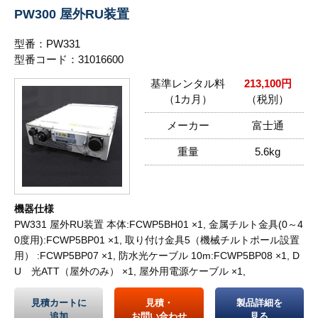
PW300 屋外RU装置
型番：PW331
型番コード：31016600
基準レンタル料
213,100円
（1カ月）
（税別）
メーカー
富士通
重量
5.6kg
機器仕様
PW331 屋外RU装置 本体:FCWP5BH01 ×1, 金属チルト金具(0～4
0度用):FCWP5BP01 ×1, 取り付け金具5（機械チルトポール設置
用） :FCWP5BP07 ×1, 防水光ケーブル 10m:FCWP5BP08 ×1, D
U 光ATT（屋外のみ） ×1, 屋外用電源ケーブル ×1,
見積カートに
見積・
製品詳細を
追加
お問い合わせ
見る