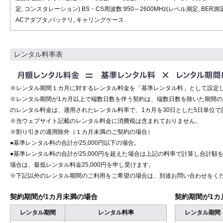
定, コンスタレーション) BS・CS周波数:950～2600MHz(レベル測定, BER測
ACアダプタ,バッテリ, キャリングケース
レンタル料率表
※レンタル期間１カ月に対するレンタル料金を「基準レンタル料」として設定
※レンタル期間が1カ月以上で端数日数を伴う契約は、端数日数を除いた期間
のレンタル料金は、適用されたレンタル料率で、1カ月を30日とした5日単位で
※当ウェブサイト記載のレンタル料金に消費税は含まれておりません。
※割り引きの適用除外（１カ月未満のご契約の場合）
●基準レンタル料の合計が25,000円以下の場合。
●基準レンタル料の合計が25,000円を超えた場合は上記の料率で計算し合計額を
場合は、最低レンタル料金25,000円を申し受けます。
※下記以外のレンタル期間のご利用をご希望の場合は、別途お問い合わせをく
契約期間が1カ月未満の場合
契約期間が1カ
レンタル期間
レンタル料率
レンタル期間