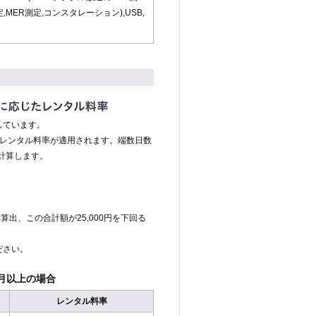
定,MER測定,コンスタレーション),USB,
しています。
のレンタル料率が適用されます。端数日数
計算します。
算出、この合計額が25,000円を下回る
ださい。
月以上の場合
レンタル料率