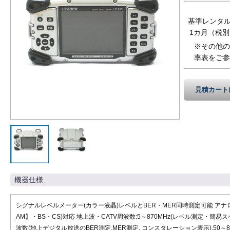
基準レンタ
1カ月（税別
※その他の
率表をご参
見積カート
機器仕様
シグナルレベルメーター(カラー液晶)レベルとBER・MER同時測定可能 アナ
AM】・BS・CS)対応 地上波・CATV周波数:5～870MHz(レベル測定・簡易ス
波数(地上デジタル放送のBER測定,MER測定, コンスタレーション表示),50～8