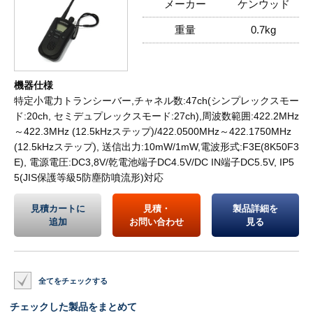
メーカー
ケンウッド
重量
0.7kg
機器仕様
特定小電力トランシーバー,チャネル数:47ch(シンプレックスモー
ド:20ch, セミデュプレックスモード:27ch),周波数範囲:422.2MHz
～422.3MHz (12.5kHzステップ)/422.0500MHz～422.1750MHz
(12.5kHzステップ), 送信出力:10mW/1mW,電波形式:F3E(8K50F3
E), 電源電圧:DC3,8V/乾電池端子DC4.5V/DC IN端子DC5.5V, IP5
5(JIS保護等級5防塵防噴流形)対応
見積カートに
見積・
製品詳細を
追加
お問い合わせ
見る
全てをチェックする
チェックした製品をまとめて