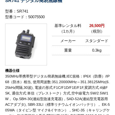
SR741 デジタル簡易無線機
型番：SR741
型番コード：50075500
基準レンタル料
26,500円
（1カ月）
（税別）
メーカー
スタンダード
重量
0.3kg
機器仕様
350MHz帯携帯型デジタル簡易無線機,IEC規格：IP6X（防塵）/IP
68（防水）相当, 使用周波数:351.20000MHz～351.38125MHz(6.
25kHz間隔,30波), 電波の形式:F1C/F1D/F1E/F1F,変調方式:4値F
SK, 通信方式:単信（プレストーク）方式,空中線電力:5W/2.5W/1
W， Op.SBH-30(連結型急速充電器)，SAD-52A(連結型充電器用
ACアダプタ), SBR-33LI（標準リチウムイオンバッテリ）， EK-5
05WA（タイピン型 マイク&イヤホン），SHC-35（キャリングケ