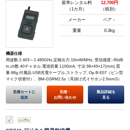
基準レンタル料
12,700円
（1カ月）
（税別）
メーカー
ベア－
重量
0.3kg
機器仕様
周波数:2.403～2.480GHz,定格出力:10mW/MHz, 受信感度:-95dB
m,ch数:40チャネル,電池容量:1100mA, 寸法:98×49×17(mm).質
量:88g,付属品:USB充電ケーブル,ストラップ, Op.B-E07（ピン型
マイク切替付）、BM-GSRM2.5s（耳掛け式イヤホン2.5mmS）
見積カートに
見積・
製品詳細を
追加
お問い合わせ
見る