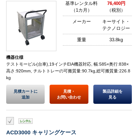
基準レンタル料
76,400円
（1カ月）
（税別）
メーカー
キーサイト・
テクノロジー
重量
33.8kg
機器仕様
テストモービル(台車),19インチEIA機器対応, 幅:585×奥行:838×
高さ:920mm, チルトトレーの可搬質量:90.7kg,総可搬質量:226.8
kg
見積カートに
見積・
製品詳細を
追加
お問い合わせ
見る
ACD3000 キャリングケース