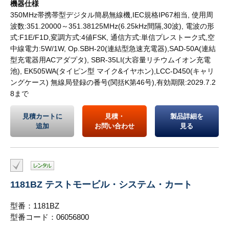
機器仕様
350MHz帯携帯型デジタル簡易無線機,IEC規格IP67相当, 使用周
波数:351.20000～351.38125MHz(6.25kHz間隔,30波), 電波の形
式:F1E/F1D,変調方式:4値FSK, 通信方式:単信プレストーク式,空
中線電力:5W/1W, Op.SBH-20(連結型急速充電器),SAD-50A(連結
型充電器用ACアダプタ), SBR-35LI(大容量リチウムイオン充電
池), EK505WA(タイピン型 マイク&イヤホン),LCC-D450(キャリ
ングケース) 無線局登録の番号(関括K第46号),有効期限:2029.7.2
8まで
見積カートに
見積・
製品詳細を
追加
お問い合わせ
見る
1181BZ テストモービル・システム・カート
型番：1181BZ
型番コード：06056800