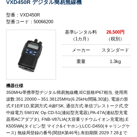
VXD450R デジタル簡易無線機
型番：VXD450R
型番コード：50066200
基準レンタル料
26,500円
（1カ月）
（税別）
メーカー
スタンダード
重量
1.3kg
機器仕様
350MHz帯携帯型デジタル簡易無線機,IEC規格IP67相当, 使用周
波数:351.20000～351.38125MHz(6.25kHz間隔,30波), 電波の形
式:F1E/F1D,変調方式:4値FSK, 通信方式:単信プレストーク式,空
中線電力:5W/1W, Op.CD-51(連結型充電器),PA-47A(連結型充電
器用ACアダプタ), FNB-V87LIA(大容量リチウムイオン充電池),E
K505WA(タイピン型 マイク&イヤホン),LCC-D450(キャリングケ
ース) 無線局登録の番号(関括K第46号),有効期限:2029.7.28まで